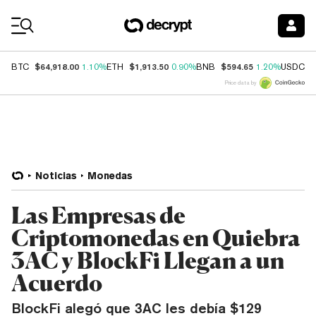
Coin Prices
$64,918.00
$1,913.50
$594.65
$
BTC
1.10%
ETH
0.90%
BNB
1.20%
USDC
Price data by
Noticias
Monedas
Las Empresas de
Criptomonedas en Quiebra
3AC y BlockFi Llegan a un
Acuerdo
BlockFi alegó que 3AC les debía $129