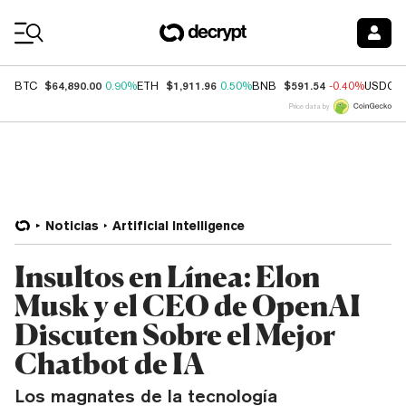
Coin Prices
$64,890.00
$1,911.96
$591.54
BTC
0.90%
ETH
0.50%
BNB
-0.40%
USDC
Price data by
Noticias
Artificial Intelligence
Insultos en Línea: Elon
Musk y el CEO de OpenAI
Discuten Sobre el Mejor
Chatbot de IA
Los magnates de la tecnología