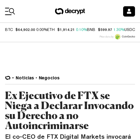
Coin Prices
$64,902.00
$1,914.21
$599.97
$
BTC
0.00%
ETH
0.10%
BNB
1.30%
USDC
Price data by
Noticias
Negocios
Ex Ejecutivo de FTX se
Niega a Declarar Invocando
su Derecho a no
Autoincriminarse
El co-CEO de FTX Digital Markets invocará