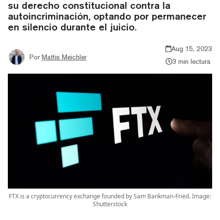
su derecho constitucional contra la
autoincriminación, optando por permanecer
en silencio durante el juicio.
Aug 15, 2023
Por
Mattis Meichler
3 min lectura
FTX is a cryptocurrency exchange founded by Sam Bankman-Fried. Image:
Shutterstock