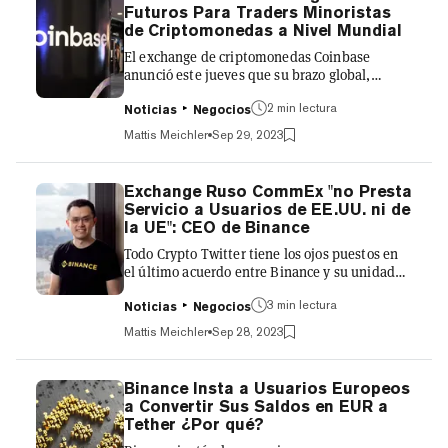
disponible el próximo trimestre. "A través de
Futuros Para Traders Minoristas
'Ta-da', visualizamos una plataforma donde
de Criptomonedas a Nivel Mundial
diversas em...
El exchange de criptomonedas Coinbase
anunció este jueves que su brazo global,
Coinbase International Exchange, obtuvo la
2 min lectura
aprobación de la Autoridad Monetaria de
Noticias
Negocios
Bermudas (BMA) para ofrecer futuros
Mattis Meichler
Sep 29, 2023
perpetuos a clientes minoristas no
estadounidenses calificados. Según la
publicación del blog, Coinbase planea lanzar
Exchange Ruso CommEx "no Presta
sus contratos de futuros perpetuos regulados
Servicio a Usuarios de EE.UU. ni de
en su plataforma Coinbase Advanced "en las
la UE": CEO de Binance
próximas semanas". Este anuncio se alinea
Todo Crypto Twitter tiene los ojos puestos en
con la estrategia "Go Broad, Go Deep" de la
el último acuerdo entre Binance y su unidad
empresa, q...
regional, CommEx. Como tal, el CEO de
3 min lectura
Binance, Changpeng "CZ" Zhao, recurrió a
Noticias
Negocios
Twitter esta mañana para brindar aclaraciones
Mattis Meichler
Sep 28, 2023
adicionales sobre la venta de la unidad rusa
del exchange, CommEx. Some answers about
Binance/CommEx. There will be crypto
Binance Insta a Usuarios Europeos
transfers between Binance & CommEx as users
a Convertir Sus Saldos en EUR a
migrate with their funds. There are also older
Tether ¿Por qué?
transactions during the testing phase of the