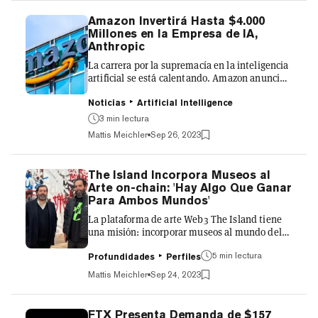
liberación de su cliente para la "preparación
efectiva de su defensa". Señalando que "el
Amazon Invertirá Hasta $4.000
tribunal ha reconocido previamente que
Millones en la Empresa de IA,
comprende las dificultades de preparar un
Anthropic
caso complejo para el juicio", explicaron que el
La carrera por la supremacía en la inteligencia
acceso limitado a las...
artificial se está calentando. Amazon anunció
hoy una inversión estratégica de varios miles
de millones de dólares en Anthropic, la
Noticias
Artificial Intelligence
empresa de IA que lanzó el chatbot Claude 2.
3 min lectura
La plataforma de comercio electrónico primero
Mattis Meichler
Sep 26, 2023
inyectará $1.25 mil millones, manteniendo la
opción de aumentar su inversión hasta $4 mil
millones. Esta estrategia posiciona a Amazon
The Island Incorpora Museos al
para enfrentarse a sus rivales como Microsoft,
Arte on-chain: 'Hay Algo Que Ganar
Meta, Google y Nvidia en el floreciente campo
Para Ambos Mundos'
d...
La plataforma de arte Web3 The Island tiene
una misión: incorporar museos al mundo del
arte digital. Lanzada la semana pasada por los
5 min lectura
fundadores Marcin Wiszniewski y Sébastien
Profundidades
Perfiles
Montabonel, la comisión inaugural de The
Mattis Meichler
Sep 24, 2023
Island es una serie de 60 piezas de "arte on-
chain" creadas por el aclamado artista
internacional Stefan Brüggemann. La serie se
FTX Presenta Demanda de $157