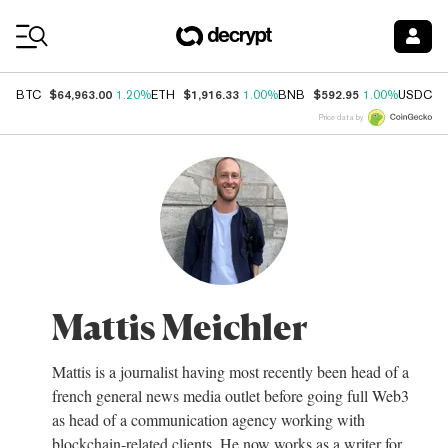
Coin Prices
$64,963.00
$1,916.33
$592.95
$
BTC
1.20%
ETH
1.00%
BNB
1.00%
USDC
Price data by
Mattis Meichler
Mattis is a journalist having most recently been head of a
french general news media outlet before going full Web3
as head of a communication agency working with
blockchain-related clients. He now works as a writer for