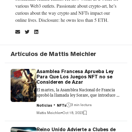
various Web3 outlets. Passionate about crypto-art, he’s
curious about the way crypto and NFTs impact our
online lives. Disclosure: he owns less than 5 ETH.
Artículos de Mattis Meichler
Asamblea Francesa Aprueba Ley
Para Que Los Juegos NFT no se
Consideren de Azar
El martes, la Asamblea Nacional de Francia
aprobó la llamada ley Sorare, que introduce el
primer marco regulatorio dedicado para
3 min lectura
videojuegos que utilizan NFTs y esquemas de
Noticias
NFTs
monetización impulsados por criptomonedas.
Mattis Meichler
Oct 18, 2023
Fue votada como parte de la Ley de Regulación
del Espacio Digital, o SREN, en la Asamblea
Nacional de Francia, en la que participaron 561
Reino Unido Advierte a Clubes de