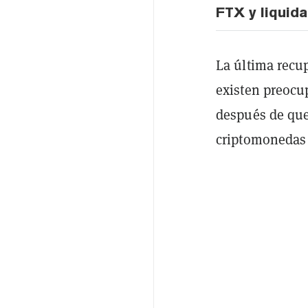
FTX y liquid
La última recu
existen preocup
después de qu
criptomonedas 