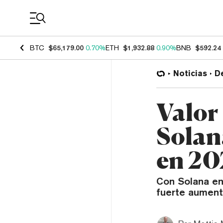
Coin Prices
BTC
$65,179.00
0.70%
ETH
$1,932.88
0.90%
BNB
$592.24
Noticias
D
Valor
Solan
en 20
Con Solana en
fuerte aument