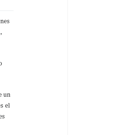
ones
,
o
e un
s el
es