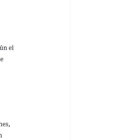
ún el
de
n
nes,
n