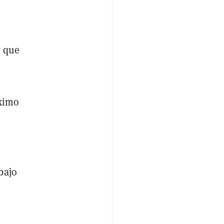
o que
ximo
bajo