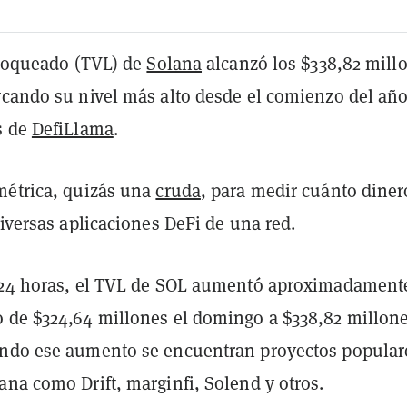
 bloqueado (TVL) de
Solana
alcanzó los $338,82 mill
rcando su nivel más alto desde el comienzo del año
s de
DefiLlama
.
métrica, quizás una
cruda
, para medir cuánto diner
diversas aplicaciones DeFi de una red.
 24 horas, el TVL de SOL aumentó aproximadament
 de $324,64 millones el domingo a $338,82 millone
ndo ese aumento se encuentran proyectos popular
na como Drift, marginfi, Solend y otros.