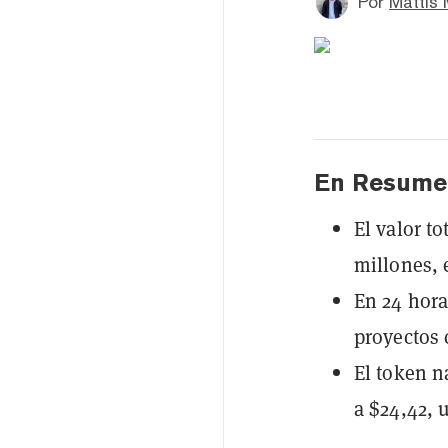
Por
Mattis 
En Resume
El valor t
millones, e
En 24 hor
proyectos 
El token n
a $24,42,