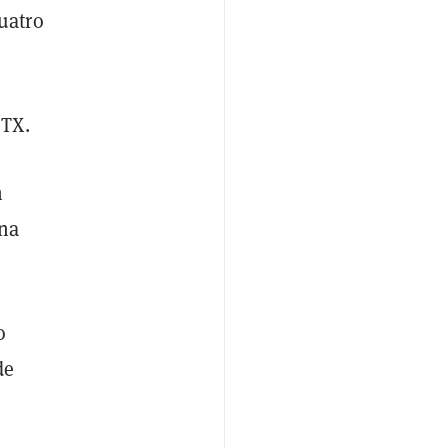
uatro
FTX.
n
una
o
de