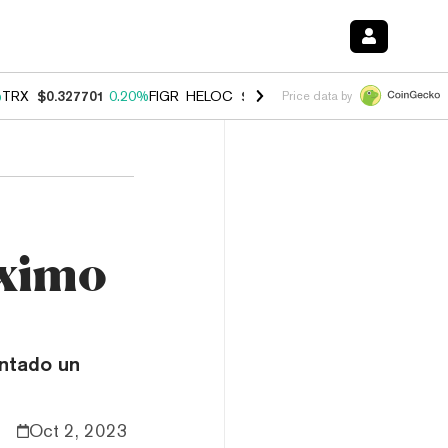
%
TRX
$0.327701
0.20%
FIGR_HELOC
$1.035
1.50%
HYPE
$56.84
2.5
Price data by
áximo
entado un
Oct 2, 2023