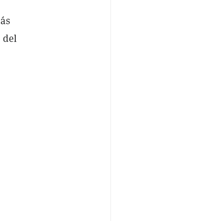
más
 del