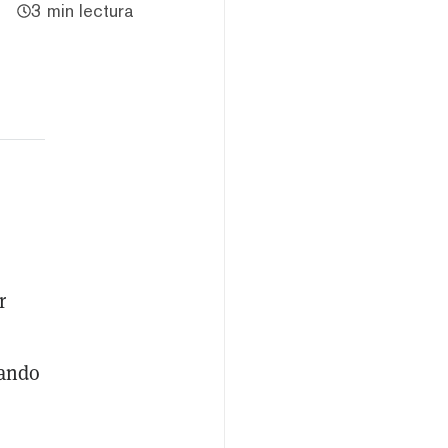
3 min lectura
r
zando