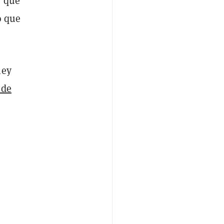
, que
o que
ley
 de