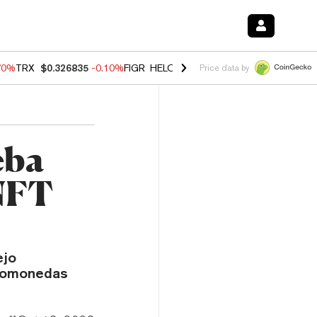
70%
TRX
$0.326835
-0.10%
FIGR_HELOC
$1.018
-1.40%
HYPE
$55.6
Price data by
eba
 NFT
ejo
iptomonedas