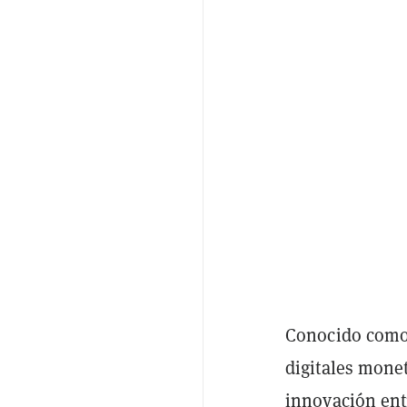
Conocido como
digitales monet
innovación entr