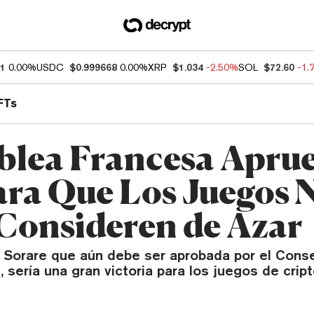
01
0.00%
USDC
$0.999668
0.00%
XRP
$1.034
-2.50%
SOL
$72.60
-1.
FTs
lea Francesa Apru
ara Que Los Juegos
 Consideren de Azar
y Sorare que aún debe ser aprobada por el Cons
, sería una gran victoria para los juegos de cr