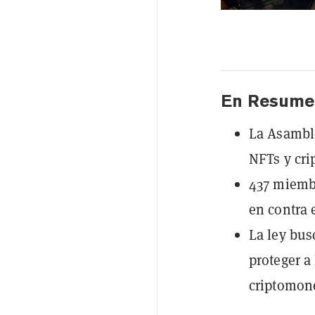
En Resume
La Asamble
NFTs y cr
437 miembr
en contra 
La ley bus
proteger a
criptomon