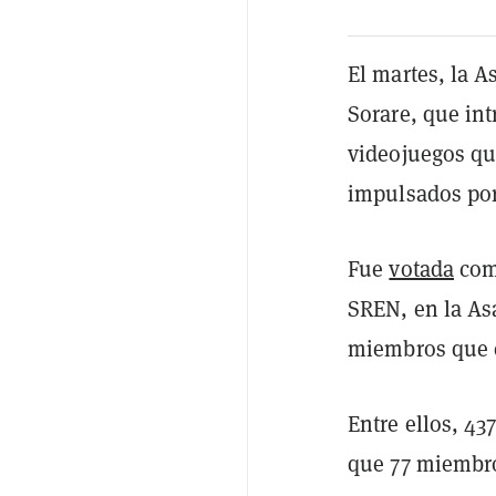
El martes, la 
Sorare, que in
videojuegos qu
impulsados po
Fue
votada
como
SREN, en la As
miembros que e
Entre ellos, 4
que 77 miembro