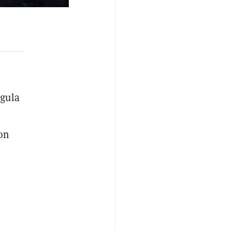
egula
ron