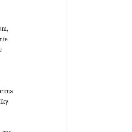
num,
nte
e
arima
Olky