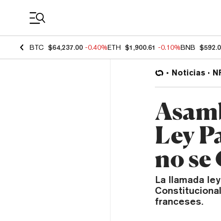
Coin Prices
BTC
$64,237.00
-0.40%
ETH
$1,900.61
-0.10%
BNB
$592.
Noticias
N
Asamb
Ley P
no se
La llamada le
Constitucional
franceses.