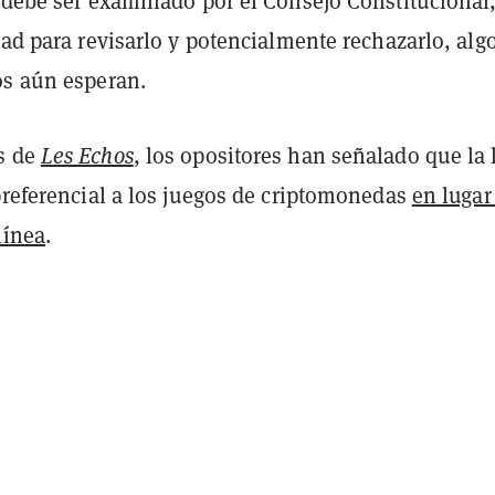
o debe ser examinado por el Consejo Constitucional
dad para revisarlo y potencialmente rechazarlo, alg
os aún esperan.
s de
Les Echos
, los opositores han señalado que la 
preferencial a los juegos de criptomonedas
en lugar
línea
.