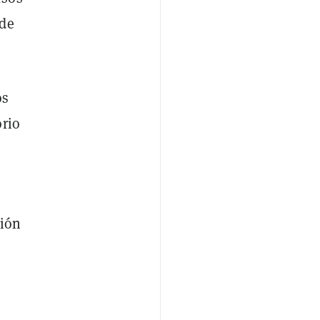
 de
os
orio
ción