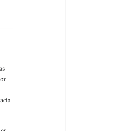
las
por
acia
ner