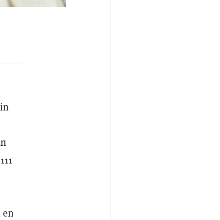
oin
an
111
l en