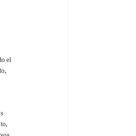
do el
to,
es
to,
rsos