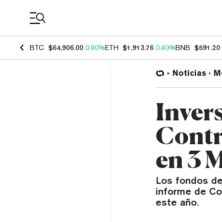
Coin Prices
BTC
$64,906.00
0.90%
ETH
$1,913.76
0.40%
BNB
$591.20
Noticias
M
Inver
Contr
en 3 
Los fondos de
informe de Co
este año.