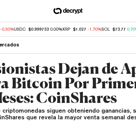
-0.30%
USDC
$0.999733
0.00%
XRP
$1.027
-1.70%
SOL
$73.77
0.7
ercados
sionistas Dejan de A
a Bitcoin Por Prime
Meses: CoinShares
 criptomonedas siguen obteniendo ganancias, s
inShares que revela la mayor venta semanal d