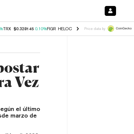
0%
TRX
$0.328145
0.10%
FIGR_HELOC
$1.034
1.40%
HYPE
$55.72
1.
Price data by
postar
ra Vez
egún el último
esde marzo de