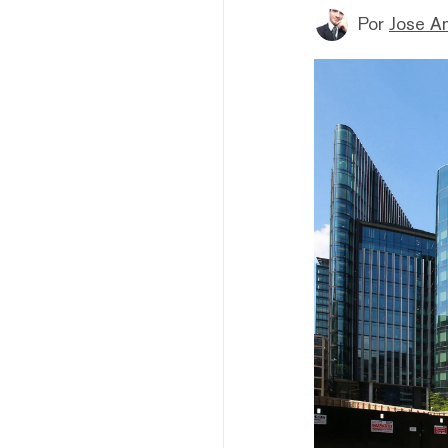
Por
Jose A