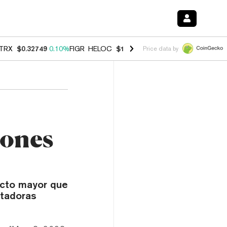
TRX
$0.32749
0.10%
FIGR_HELOC
$1.007
-1.20%
HYPE
$54.42
-1.5
Price data by
lones
pacto mayor que
utadoras