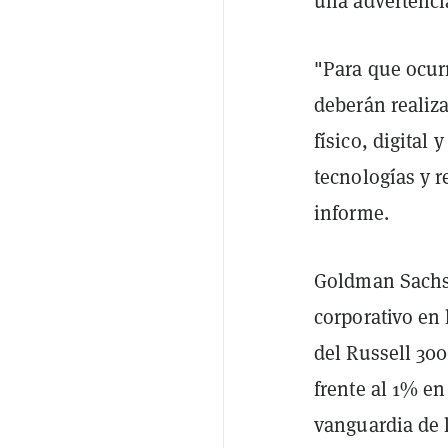
una advertenci
"Para que ocur
deberán realiza
físico, digita
tecnologías y r
informe.
Goldman Sachs 
corporativo en 
del Russell 30
frente al 1% en
vanguardia de 