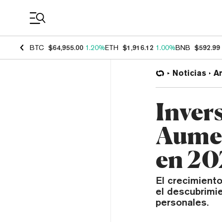
Coin Prices
BTC
$64,955.00
1.20%
ETH
$1,916.12
1.00%
BNB
$592.99
Noticias
Ar
Inver
Aumen
en 20
El crecimiento
el descubrimie
personales.