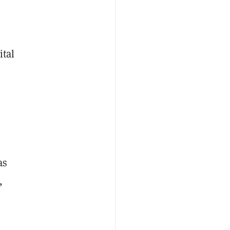
ital
as
,