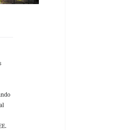
s
ando
al
EE.