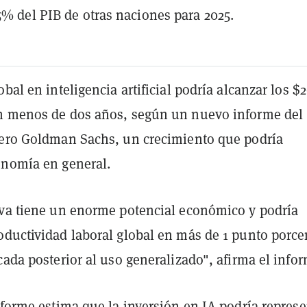
.5% del PIB de otras naciones para 2025.
obal en inteligencia artificial podría alcanzar los $
n menos de dos años, según un nuevo informe del
iero Goldman Sachs, un crecimiento que podría
onomía en general.
iva tiene un enorme potencial económico y podría
oductividad laboral global en más de 1 punto porce
cada posterior al uso generalizado", afirma el infor
informe
estima
que la inversión en IA podría represe