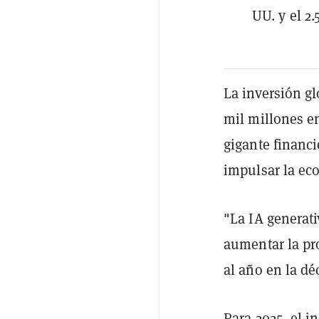
UU. y el 2
La inversión gl
mil millones e
gigante financ
impulsar la ec
"La IA generat
aumentar la pr
al año en la dé
Para 2025, el 