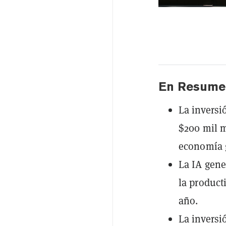
En Resume
La inversió
$200 mil 
economía 
La IA gene
la product
año.
La inversi