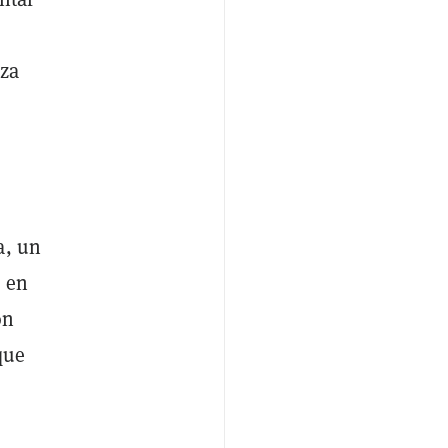
iza
a, un
o en
ón
que