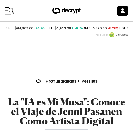
Coin Prices
$64,907.00
$1,913.26
$590.40
BTC
0.40%
ETH
0.40%
BNB
-0.70%
USDC
Price data by
Profundidades
Perfiles
La "IA es Mi Musa": Conoce
el Viaje de Jenni Pasanen
Como Artista Digital