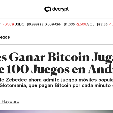
81
-0.50%
USDC
$0.999772
0.00%
XRP
$1.035
-2.50%
SOL
$72.65
-1
uegos
s Ganar Bitcoin Ju
e 100 Juegos en And
 de Zebedee ahora admite juegos móviles popular
 Slotomania, que pagan Bitcoin por cada minuto 
 Hayward