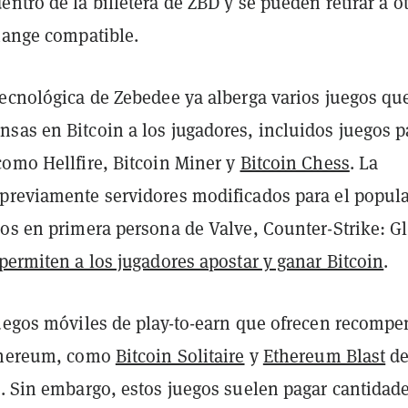
ntro de la billetera de ZBD y se pueden retirar a o
change compatible.
tecnológica de Zebedee ya alberga varios juegos qu
sas en Bitcoin a los jugadores, incluidos juegos p
como Hellfire, Bitcoin Miner y
Bitcoin Chess
. La
previamente servidores modificados para el popul
ros en primera persona de Valve, Counter-Strike: G
permiten a los jugadores apostar y ganar Bitcoin
.
juegos móviles de play-to-earn que ofrecen recompe
Ethereum, como
Bitcoin Solitaire
y
Ethereum Blast
d
l. Sin embargo, estos juegos suelen pagar cantidad