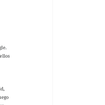
gle.
ellos
id,
luego