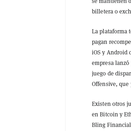
se mantienen de
billetera o ex
La plataforma 
pagan recompen
iOS y Android 
empresa lanzó 
juego de dispa
Offensive, que
Existen otros 
en Bitcoin y 
Bling Financia