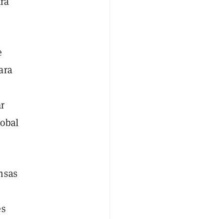
tra
e
ara
ar
lobal
nsas
e
es