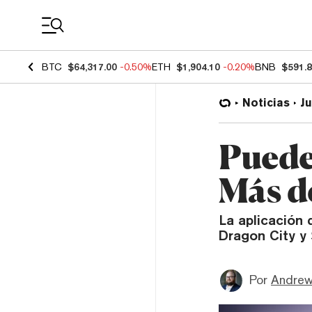
Coin Prices
BTC
$64,317.00
-0.50%
ETH
$1,904.10
-0.20%
BNB
$591.
Noticias
J
Puede
Más d
La aplicación
Dragon City y
Por
Andrew