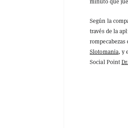
minuto que ju
Según la compa
través de la ap
rompecabezas 
Slotomania
, y
Social Point
Dr