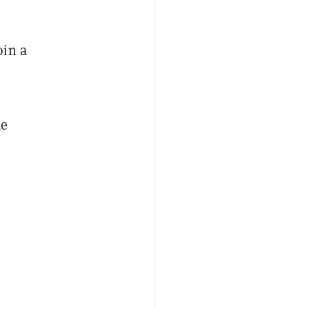
oin a
de