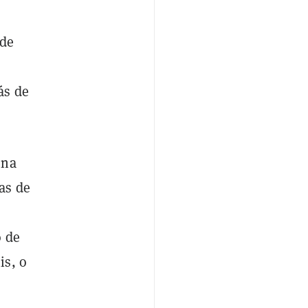
 de
ás de
una
as de
o de
is, o