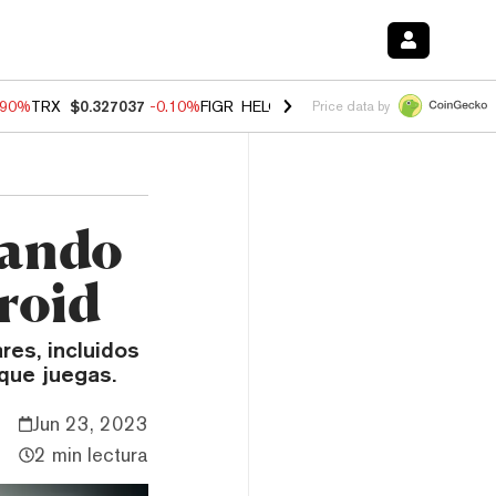
.90%
TRX
$0.327037
-0.10%
FIGR_HELOC
$1.018
-3.00%
HYPE
$56.2
Price data by
gando
roid
es, incluidos
que juegas.
Jun 23, 2023
2 min lectura