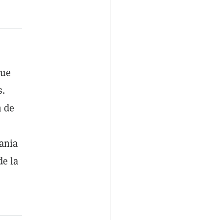
que
s.
n de
ania
de la