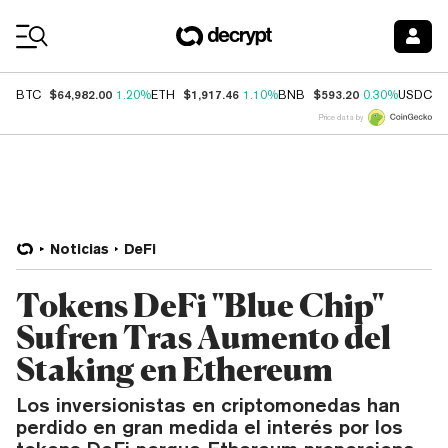
Coin Prices
$64,982.00
$1,917.46
$593.20
$
BTC
1.20%
ETH
1.10%
BNB
0.30%
USDC
Price data by
Noticias
DeFi
Tokens DeFi "Blue Chip"
Sufren Tras Aumento del
Staking en Ethereum
Los inversionistas en criptomonedas han
perdido en gran medida el interés por los