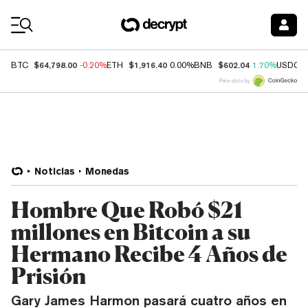
Coin Prices
$64,798.00
$1,916.40
$602.04
BTC
-0.20%
ETH
0.00%
BNB
1.70%
USDC
Price data by
Noticias
Monedas
Hombre Que Robó $21
millones en Bitcoin a su
Hermano Recibe 4 Años de
Prisión
Gary James Harmon pasará cuatro años en