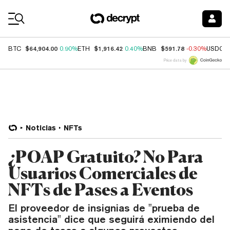
Coin Prices
$64,904.00
$1,916.42
$591.78
BTC
0.90%
ETH
0.40%
BNB
-0.30%
USDC
Price data by
Noticias
NFTs
¿POAP Gratuito? No Para
Usuarios Comerciales de
NFTs de Pases a Eventos
El proveedor de insignias de "prueba de
asistencia" dice que seguirá eximiendo del