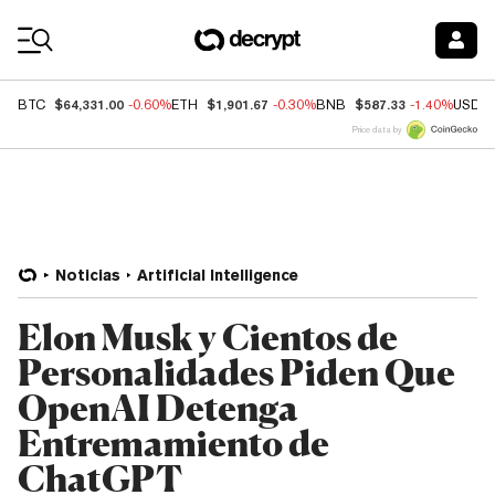
Coin Prices
$64,331.00
$1,901.67
$587.33
BTC
-0.60%
ETH
-0.30%
BNB
-1.40%
USDC
Price data by
Noticias
Artificial Intelligence
Elon Musk y Cientos de
Personalidades Piden Que
OpenAI Detenga
Entremamiento de
ChatGPT