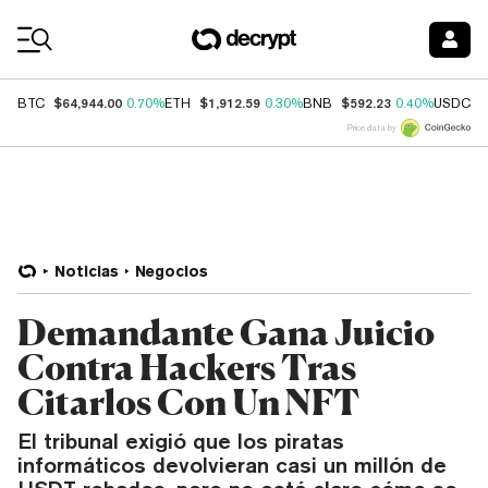
Coin Prices
$64,944.00
$1,912.59
$592.23
$
BTC
0.70%
ETH
0.30%
BNB
0.40%
USDC
Price data by
Noticias
Negocios
Demandante Gana Juicio
Contra Hackers Tras
Citarlos Con Un NFT
El tribunal exigió que los piratas
informáticos devolvieran casi un millón de