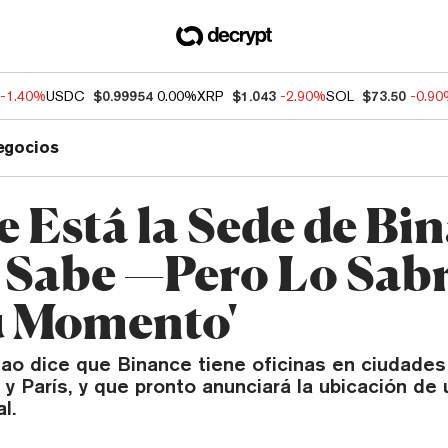
-1.40%
USDC
$0.99954
0.00%
XRP
$1.043
-2.90%
SOL
$73.50
-0.9
egocios
 Está la Sede de Bi
 Sabe —Pero Lo Sab
u Momento'
o dice que Binance tiene oficinas en ciudade
 y París, y que pronto anunciará la ubicación de 
l.