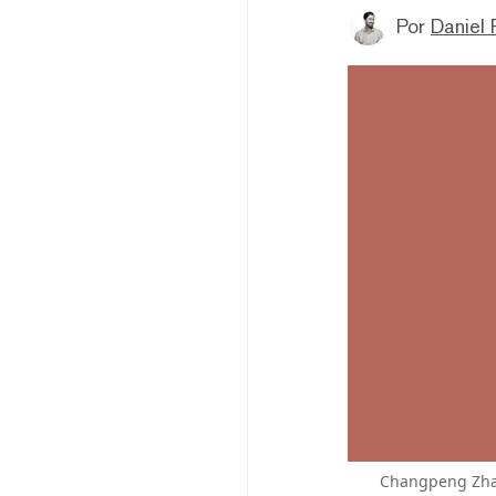
Por
Daniel 
Changpeng Zhao 