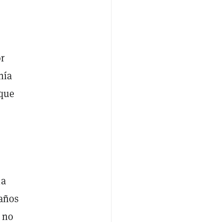
or
nía
 que
la
 años
 no