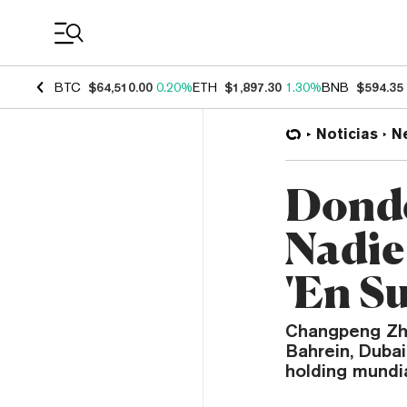
Coin Prices
BTC
$64,510.00
0.20%
ETH
$1,897.30
1.30%
BNB
$594.35
Noticias
N
Donde
Nadie
'En S
Changpeng Zha
Bahrein, Dubai
holding mundia