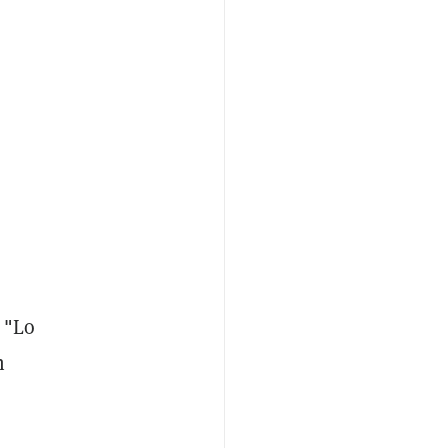
 "Lo
n