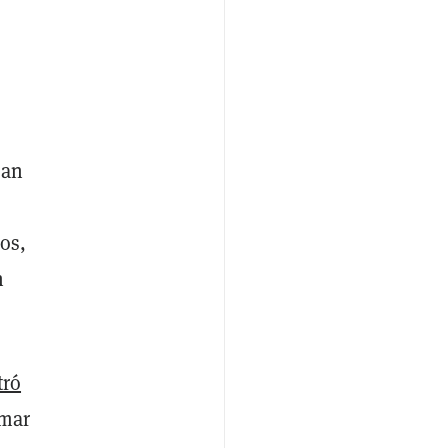
ran
os,
n
tró
amar