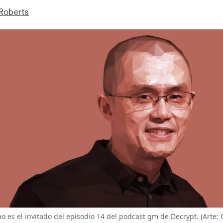
Roberts
es el invitado del episodio 14 del podcast gm de Decrypt. (Arte: