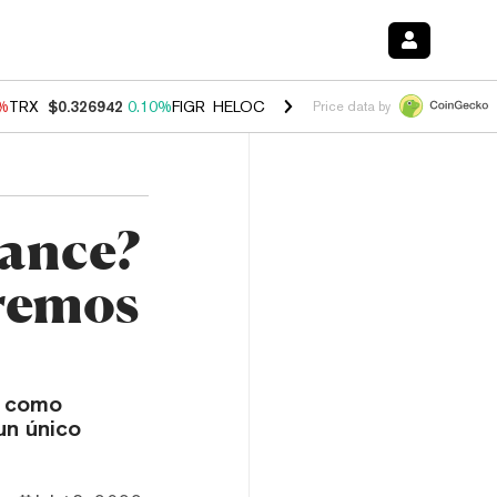
0%
TRX
$0.326942
0.10%
FIGR_HELOC
$1.033
3.00%
HYPE
$56.38
-0
Price data by
nance?
remos
s como
un único