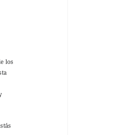
o
e los
sta
y
stás