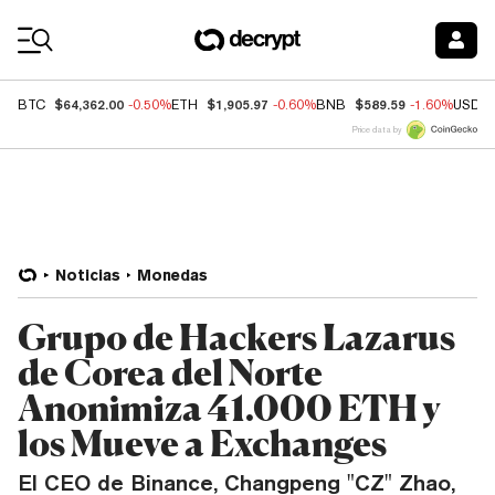
Coin Prices
$64,362.00
$1,905.97
$589.59
BTC
-0.50%
ETH
-0.60%
BNB
-1.60%
USDC
Price data by
Noticias
Monedas
Grupo de Hackers Lazarus
de Corea del Norte
Anonimiza 41.000 ETH y
los Mueve a Exchanges
El CEO de Binance, Changpeng "CZ" Zhao,