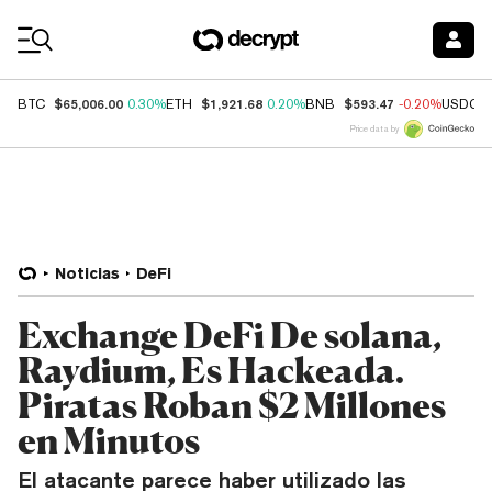
Coin Prices
$65,006.00
$1,921.68
$593.47
BTC
0.30%
ETH
0.20%
BNB
-0.20%
USDC
Price data by
Noticias
DeFi
Exchange DeFi De solana,
Raydium, Es Hackeada.
Piratas Roban $2 Millones
en Minutos
El atacante parece haber utilizado las