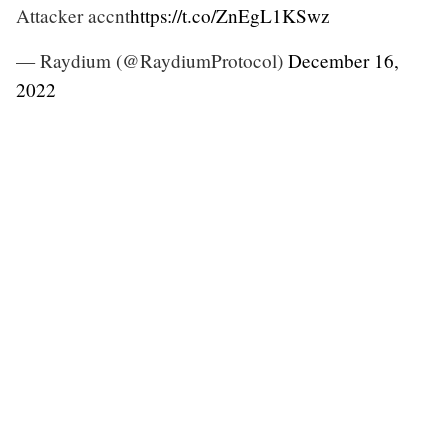
Attacker accnt
https://t.co/ZnEgL1KSwz
— Raydium (@RaydiumProtocol)
December 16,
2022