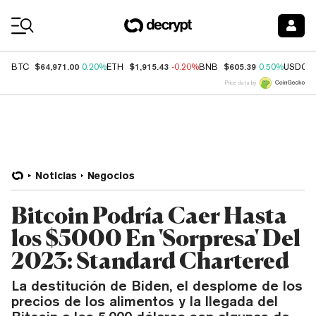
Coin Prices
$64,971.00
$1,915.43
$605.39
BTC
0.20%
ETH
-0.20%
BNB
0.50%
USDC
Price data by
Noticias
Negocios
Bitcoin Podría Caer Hasta
los $5000 En 'Sorpresa' Del
2023: Standard Chartered
La destitución de Biden, el desplome de los
precios de los alimentos y la llegada del