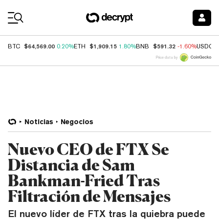
Coin Prices
$64,569.00
$1,909.15
$591.32
BTC
0.20%
ETH
1.80%
BNB
-1.60%
USDC
Price data by
Noticias
Negocios
Nuevo CEO de FTX Se
Distancia de Sam
Bankman-Fried Tras
Filtración de Mensajes
El nuevo líder de FTX tras la quiebra puede