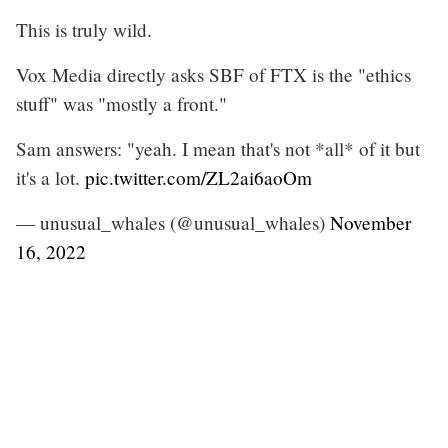
This is truly wild.
Vox Media directly asks SBF of FTX is the "ethics
stuff" was "mostly a front."
Sam answers: "yeah. I mean that's not *all* of it but
it's a lot.
pic.twitter.com/ZL2ai6aoOm
— unusual_whales (@unusual_whales)
November
16, 2022