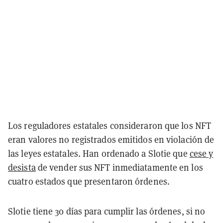
Los reguladores estatales consideraron que los NFT
eran valores no registrados emitidos en violación de
las leyes estatales. Han ordenado a Slotie que
cese y
desista
de vender sus NFT inmediatamente en los
cuatro estados que presentaron órdenes.
Slotie tiene 30 días para cumplir las órdenes, si no