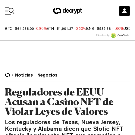
Coin Prices
$64,268.00
$1,901.37
$585.38
BTC
-0.80%
ETH
-0.50%
BNB
-1.60%
USDC
Price data by
Noticias
Negocios
Reguladores de EEUU
Acusan a Casino NFT de
Violar Leyes de Valores
Los reguladores de Texas, Nueva Jersey,
Kentucky y Alabama dicen que Slotie NFT