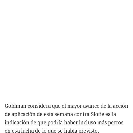
Goldman considera que el mayor avance de la acción
de aplicación de esta semana contra Slotie es la
indicación de que podría haber incluso más perros
en esa lucha de lo que se había previsto.