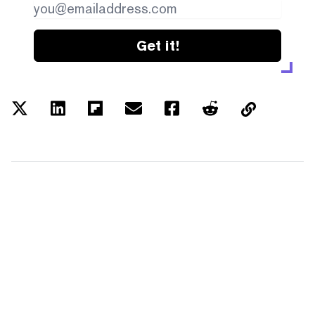
Get it!