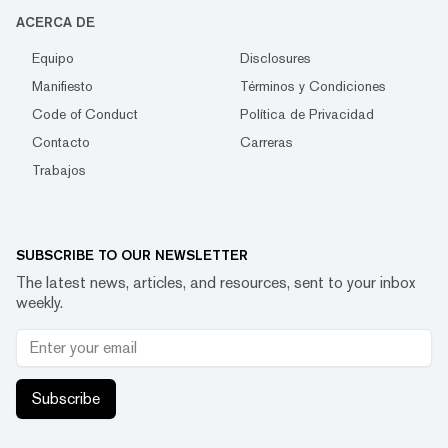
ACERCA DE
Equipo
Disclosures
Manifiesto
Términos y Condiciones
Code of Conduct
Política de Privacidad
Contacto
Carreras
Trabajos
SUBSCRIBE TO OUR NEWSLETTER
The latest news, articles, and resources, sent to your inbox
weekly.
Subscribe