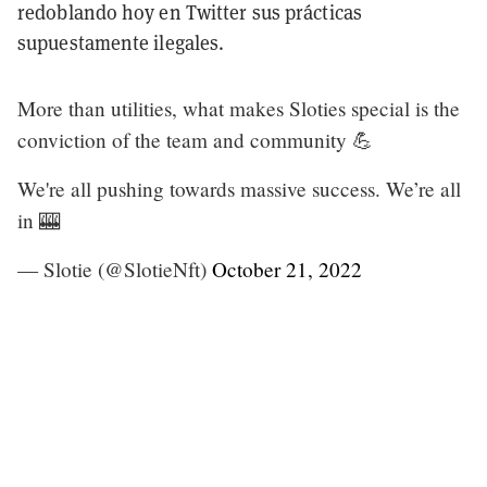
redoblando hoy en Twitter sus prácticas
supuestamente ilegales.
More than utilities, what makes Sloties special is the
conviction of the team and community 💪
We're all pushing towards massive success. We’re all
in 🎰
— Slotie (@SlotieNft)
October 21, 2022