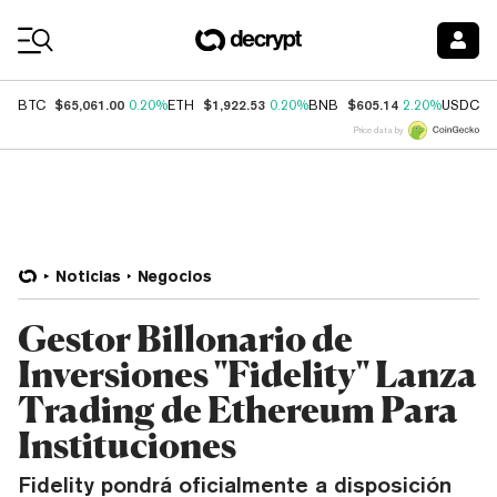
Coin Prices
$65,061.00
$1,922.53
$605.14
$
BTC
0.20%
ETH
0.20%
BNB
2.20%
USDC
Price data by
Noticias
Negocios
Gestor Billonario de
Inversiones "Fidelity" Lanza
Trading de Ethereum Para
Instituciones
Fidelity pondrá oficialmente a disposición