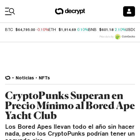
Coin Prices
$64,795.00
$1,914.69
$601.18
BTC
-0.10%
ETH
0.10%
BNB
2.10%
USDC
Price data by
Noticias
NFTs
CryptoPunks Superan en
Precio Mínimo al Bored Ape
Yacht Club
Los Bored Apes llevan todo el año sin hacer
nada, pero los CryptoPunks podrían tener un