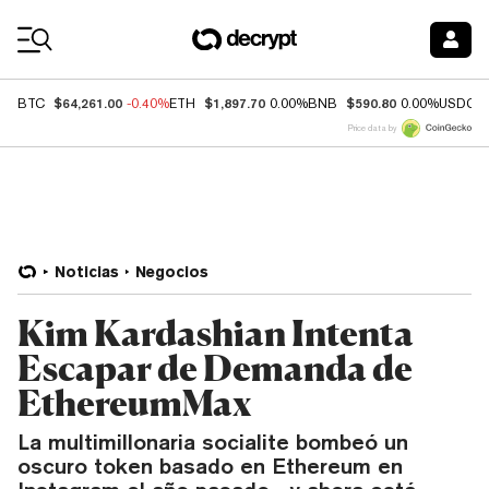
Coin Prices
$64,261.00
$1,897.70
$590.80
BTC
-0.40%
ETH
0.00%
BNB
0.00%
USDC
Price data by
Noticias
Negocios
Kim Kardashian Intenta
Escapar de Demanda de
EthereumMax
La multimillonaria socialite bombeó un
oscuro token basado en Ethereum en