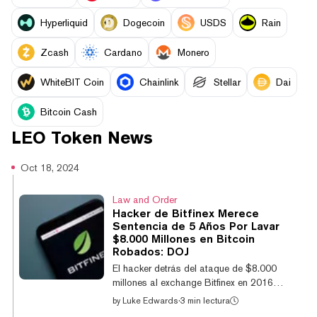
Hyperliquid
Dogecoin
USDS
Rain
Zcash
Cardano
Monero
WhiteBIT Coin
Chainlink
Stellar
Dai
Bitcoin Cash
LEO Token
News
Oct 18, 2024
Law and Order
Hacker de Bitfinex Merece
Sentencia de 5 Años Por Lavar
$8.000 Millones en Bitcoin
Robados: DOJ
El hacker detrás del ataque de $8.000
millones al exchange Bitfinex en 2016
debería pasar cinco años en la cárcel,
by
Luke Edwards
·
3 min lectura
según los fiscales de EE. UU. El hacker de