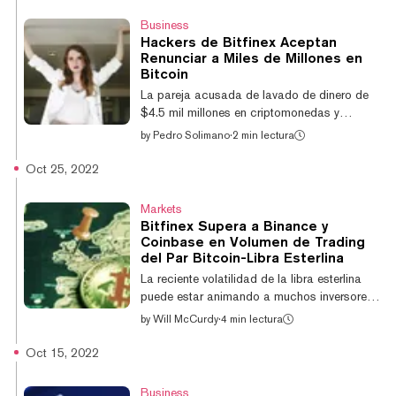
Aunque desde hace mucho tiempo se
Business
sospechaba que Lichtenstein o su esposa,
Hackers de Bitfinex Aceptan
Heather Morgan, eran los responsables de
Renunciar a Miles de Millones en
robar 120.900 Bitcoin, solo se logró
Bitcoin
confirmar hasta ahora. El nuevo detalle fue
La pareja acusada de lavado de dinero de
reportado originalmente por CNBC el jueves.
$4.5 mil millones en criptomonedas y
La pareja...
conspiración para defraudar a los Estados
by
Pedro Solimano
·
2 min lectura
Unidos a través de un hackeo en 2016 del
exchange de criptomonedas Bitfinex, ha
Oct 25, 2022
llegado a un acuerdo de culpabilidad, según
documentos judiciales del viernes por la
Markets
mañana. Como parte del acuerdo de
Bitfinex Supera a Binance y
culpabilidad, la pareja ha acordado
Coinbase en Volumen de Trading
renunciar a las ganancias de los casi
del Par Bitcoin-Libra Esterlina
120.000 Bitcoin de los que se les acusa de
La reciente volatilidad de la libra esterlina
lavar. Ilya Lichtenstein y su esposa Heather
puede estar animando a muchos inversores
Morgan, ambos arres...
a probar suerte en el comercio de
by
Will McCurdy
·
4 min lectura
criptomonedas, si nos atenemos a los
resultados de un reciente informe de Kaiko.
Oct 15, 2022
Los volúmenes de negociación de Bitcoin se
dispararon en los mercados británicos el
Business