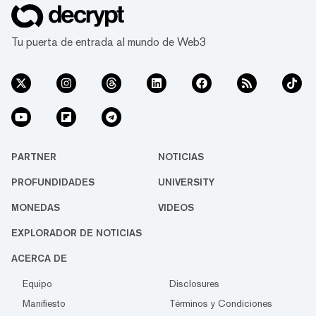
cambia de manos alrededor de 7,37 dólares,
según CoinGecko. Esto sigue representando
Tu puerta de entrada al mundo de Web3
un aumento masivo de más del 50% en las
últimas 24 horas...
PARTNER
NOTICIAS
PROFUNDIDADES
UNIVERSITY
MONEDAS
VIDEOS
EXPLORADOR DE NOTICIAS
ACERCA DE
Equipo
Disclosures
Manifiesto
Términos y Condiciones