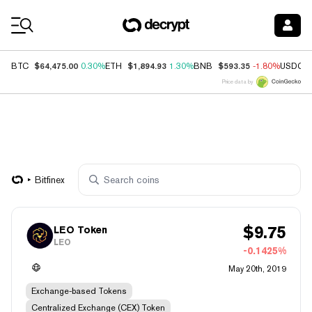
Coin Prices
$64,475.00
$1,894.93
$593.35
BTC
0.30%
ETH
1.30%
BNB
-1.80%
USDC
Price data by
Bitfinex
$
9.75
LEO Token
LEO
-0.1425%
May 20th, 2019
Exchange-based Tokens
Centralized Exchange (CEX) Token