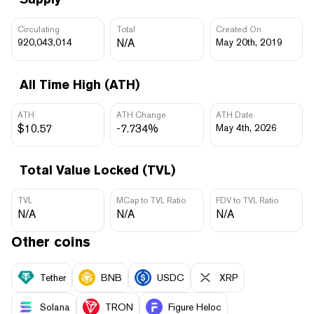
Circulating
Total
Created On
920,043,014
N/A
May 20th, 2019
All Time High (ATH)
ATH
ATH Change
ATH Date
$10.57
-7.734%
May 4th, 2026
Total Value Locked (TVL)
TVL
MCap to TVL Ratio
FDV to TVL Ratio
N/A
N/A
N/A
Other coins
Tether
BNB
USDC
XRP
Solana
TRON
Figure Heloc