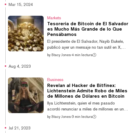
Bitfinex, Ilya Lichtenstein, utilizó sus
Mar 15, 2024
"importantes habilidades técnicas", según lo
expresó el Tribunal de Distrito de EE. UU.,
Markets
para blanquear los fondos digitales con su
Tesoreria de Bitcoin de El Salvador
esposa como cómplice. Ambos se
es Mucho Más Grande de lo Que
declararon culpables el año pasado. El DOJ
Pensábamos
ya ha sugerido que su esposa, Heather
El presidente de El Salvador, Nayib Bukele,
“Razzlekahn” Morgan, la autoproclamada
publicó ayer un mensaje no tan sutil en X,
"Cocodrilo de Wall...
diciendo que su administración trasladó una
by
Stacy Jones
·
4 min lectura
"gran parte" de su tesoro de Bitcoin a una
billetera fría y planeaba almacenarla en una
Aug 4, 2023
bóveda. La captura de pantalla que
compartió Bukele mostraba que la billetera
Business
tenía 5.689 Bitcoin, con un valor de $406
Revelan al Hacker de Bitfinex:
millones cuando tomó la captura de
Lichtenstein Admite Robo de Miles
pantalla. Eso significa que el precio del
de Millones de Dólares en Bitcoin
Bitcoin habría sido aproximadamente
Ilya Lichtenstein, quien el mes pasado
$71.463 cuando Bukele trasladó los fondos,
acordó renunciar a miles de millones en un
lo cu...
acuerdo de culpabilidad por su papel en el
by
Stacy Jones
·
3 min lectura
lavado de fondos de un hackeo de 2016 al
exchange de criptomonedas Bitfinex, ahora
Jul 21, 2023
ha admitido que fue el verdadero hacker.