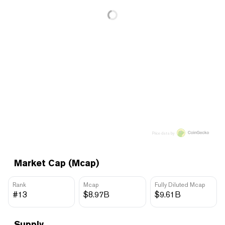
Price data by
Market Cap (Mcap)
Rank
Mcap
Fully Diluted Mcap
#13
$8.97B
$9.61B
Supply