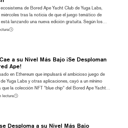
l ecosistema de Bored Ape Yacht Club de Yuga Labs,
miércoles tras la noticia de que el juego temático de
stá lanzando una nueva edición gratuita. Según los
 ApeCoin se está negociando actualmente a $1,58, con
ectura
 en el último día y del 17,9% en la semana. El aumento
 sigue al anuncio de que el juego de carrera infinita
una nueva edición con acceso público. An...
Cae a su Nivel Más Bajo ¡Se Desploman
red Ape!
sado en Ethereum que impulsará el ambicioso juego de
de Yuga Labs y otras aplicaciones, cayó a un mínimo
ya que la colección NFT "blue chip" del Bored Ape Yacht
ambién enfrentó una presión renovada. Conocido por su
n lectura
osas imágenes de perfil de Bored Ape (PFPs), ApeCoin
a última hora del lunes y durante la madrugada del
ko. Al momento de escribir la nota, el...
se Desploma a su Nivel Más Bajo