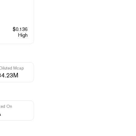
$
0.136
High
 Diluted Mcap
34.23M
ted On
A