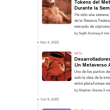
Tokens del Met
Durante la Se
Ha sido una semana b
de la Reserva Federal
mercado de criptomo
relacionadas con el 
by
Sujith Somraaj
·
3 min 
criptomonedas que im
Nov 3, 2022
(APE), han registrado
semana pasada. FLOW,
NFTs
Desarrolladore
Un Metaverso A
Uno de los puntos de venta ex
sido la idea de la in
entre plataformas met
plataformas metavers
by
Stephen Graves
·
3 mi
fundador del Bored 
Oct 9, 2022
Garga, dijo a Decryp
medida que estén disp