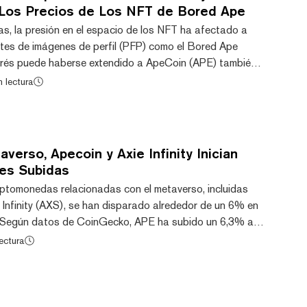
Los Precios de Los NFT de Bored Ape
as, la presión en el espacio de los NFT ha afectado a
tes de imágenes de perfil (PFP) como el Bored Ape
trés puede haberse extendido a ApeCoin (APE) también.
onedas asociado a la colección homónima de Yuga Labs
n lectura
red Ape ha caído un 15% en los últimos 14 días,
 histórico de $1,85 el viernes, según CoinGecko. A medida
T lucha por encontrar su rumbo nuevamente, A...
verso, Apecoin y Axie Infinity Inician
es Subidas
riptomonedas relacionadas con el metaverso, incluidas
 Infinity (AXS), se han disparado alrededor de un 6% en
s. Según datos de CoinGecko, APE ha subido un 6,3% a
Infinity ha subido un 6,9% a 6,41 $, mientras que SAND
ectura
ubido un 5,2% a unos 0,40 $. MANA, de Decentraland,
ias más modestas, del 4,4%, hasta situarse en torno a
l contrario, la capitalización del...