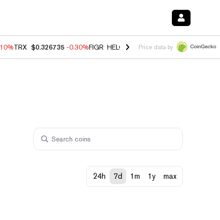
.10%
TRX
$0.326735
-0.30%
FIGR_HELOC
$1.02
-0.80%
HYPE
$55.89
Price data by
24h
7d
1m
1y
max