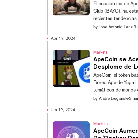
El ecosistema de Ape
Club (BAYC), ha esta
recientes tendencias 
criptomonedas, Apeco
by
Jose Antonio Lanz
·
3 
significativo, con un
Apr 17, 2024
24% solo en 2024. A 
han estado en una es
Markets
ApeCoin se Ace
Desplome de L
ApeCoin, el token ba
Bored Ape de Yuga La
temáticos de monos 
de criptomonedas en 
by
André Beganski
·
3 mi
días debido a la tur
Jan 17, 2024
tensiones geopolític
último año, el precio
Markets
ApeCoin Aument
De 'Dookey Das