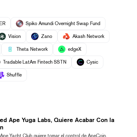
ER
Spiko Amundi Overnight Swap Fund
Vision
Zano
Akash Network
Theta Network
edgeX
Tradable LatAm Fintech SSTN
Cysic
Shuffle
ed Ape Yuga Labs, Quiere Acabar Con la
n
 Ape Yacht Club quiere tomar el control de ApeCoin,