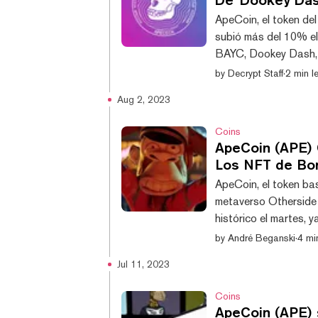
ApeCoin, el token de
subió más del 10% el 
BAYC, Dookey Dash, e
datos de CoinGecko,
by
Decrypt Staff
·
2 min l
un aumento del 10,1%
Aug 2, 2023
en el precio del token
Dookey Dash lanzará 
Coins
ApeCoin (APE) 
Los NFT de Bo
ApeCoin, el token ba
metaverso Otherside 
histórico el martes, 
Club de la empresa t
by
André Beganski
·
4 mi
vínculo con las vali
Jul 11, 2023
cayó hasta los $1,77 
martes, según CoinGec
Coins
ApeCoin (APE) 