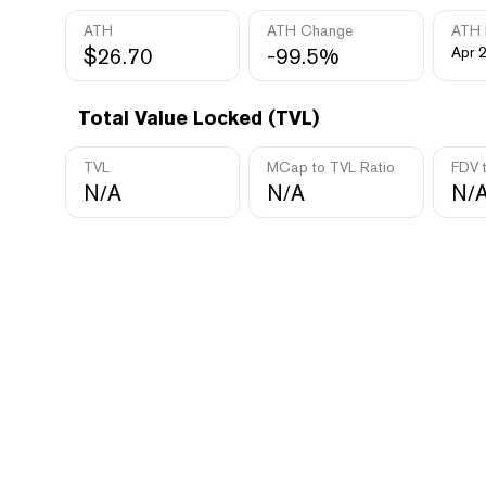
ATH
ATH Change
ATH 
$26.70
-99.5%
Apr 
Total Value Locked (TVL)
TVL
MCap to TVL Ratio
FDV 
N/A
N/A
N/