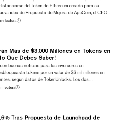
istanciarse del token de Ethereum creado para su
ueva idea de Propuesta de Mejora de ApeCoin, el CEO y
Labs, Greg Solano (también conocido como Garga),
in lectura
iales para disolver la DAO de ApeCoin, eliminando
de gobernanza para los poseedores de tokens APE en el
 comenzó ganando atención en redes sociales a princip...
án Más de $3.000 Millones en Tokens en
 lo Que Debes Saber!
con buenas noticias para los inversores en
sbloquearán tokens por un valor de $3 mil millones en
rentes, según datos de TokenUnlocks. Los dos
des serán de la red de oráculo DeFi Pyth y la
n lectura
ados de criptomonedas Aevo (anteriormente conocida
). La mayoría de los proyectos de criptomonedas ponen
nistro total de tokens a lo largo de días, semanas, meses
,6% Tras Propuesta de Launchpad de