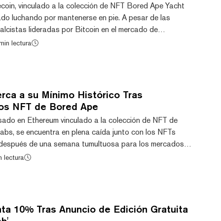
coin, vinculado a la colección de NFT Bored Ape Yacht
do luchando por mantenerse en pie. A pesar de las
alcistas lideradas por Bitcoin en el mercado de
in ($APE) no ha logrado recuperar un impulso
min lectura
a caída del 66% en el último año y una disminución del
esto se suma que el precio mínimo de los NFT de BAYC
piral descendente desde el pasado abril, cayendo desd...
rca a su Mínimo Histórico Tras
os NFT de Bored Ape
sado en Ethereum vinculado a la colección de NFT de
bs, se encuentra en plena caída junto con los NFTs
después de una semana tumultuosa para los mercados
general. El token ha caído un 30% en los últimos siete
n lectura
bulencia del mercado provocada por las crecientes
as en Oriente Medio. Ampliando las pérdidas durante el
 de ApeCoin ha caído un 74% desde abril del añ...
a 10% Tras Anuncio de Edición Gratuita
h'