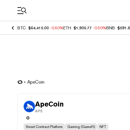
Coin Prices
BTC
$64,415.00
-0.60%
ETH
$1,905.77
-0.50%
BNB
$591.
ApeCoin
ApeCoin
APE
Smart Contract Platform
Gaming (GameFi)
NFT