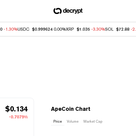
60
-1.30%
USDC
$0.999624
0.00%
XRP
$1.035
-3.30%
SOL
$72.88
-2
$
0.134
ApeCoin Chart
-0.7079%
Price
Volume
Market Cap