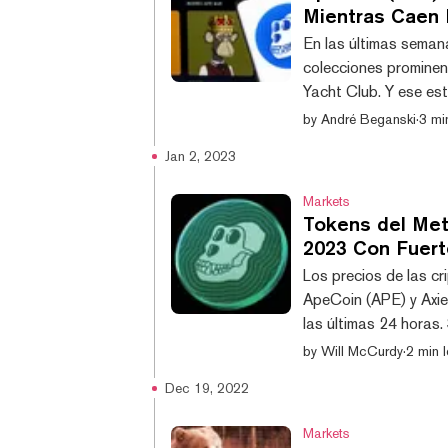
Mientras Caen 
En las últimas seman
colecciones prominen
Yacht Club. Y ese es
El token de criptom
by
André Beganski
·
3 mi
de 10.000 NFTs de Bo
Jan 2, 2023
llegando a un mínimo
que el mercado de NF
Markets
Tokens del Meta
2023 Con Fuert
Los precios de las c
ApeCoin (APE) y Axie
las últimas 24 hora
3,88 $, AXS de Axie 
by
Will McCurdy
·
2 min l
de The Sandbox ha s
Dec 19, 2022
registró unas gananc
los 0,31 dólares. Por e
Markets