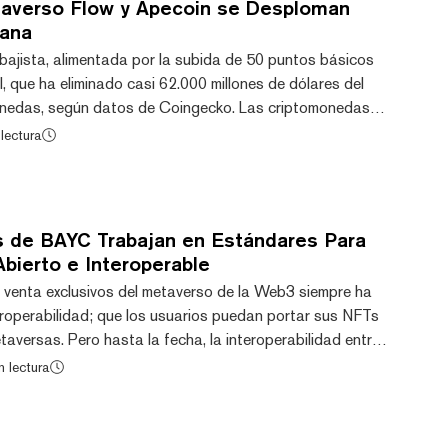
averso Flow y Apecoin se Desploman
mana
ajista, alimentada por la subida de 50 puntos básicos
, que ha eliminado casi 62.000 millones de dólares del
nedas, según datos de Coingecko. Las criptomonedas
metaverso y NFTno han sido una excepción. Las
lectura
pulsan este nicho, incluidas Flow (FLOW) y Apecoin
 pérdidas significativas de dos dígitos durante la
 el Token que impulsa Flow Blockchain, una red de b...
s de BAYC Trabajan en Estándares Para
bierto e Interoperable
clusivos del metaverso de la Web3 siempre ha
teroperabilidad; que los usuarios puedan portar sus NFTs
aversas. Pero hasta la fecha, la interoperabilidad entre
as ha sido muy limitada. Esto podría cambiar, ya que el
n lectura
Ape Yacht Club, Greg Solano, también conocido como
t: "Vamos a publicar nuestros estándares de objetos a
onibles; algunos llegarán mu...