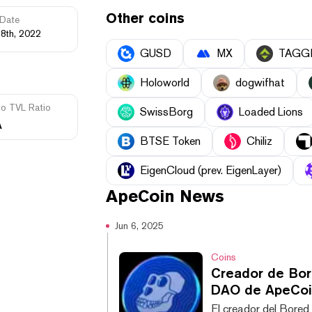
Other coins
Date
28th, 2022
GUSD
MX
TAGG
Holoworld
dogwifhat
to TVL Ratio
SwissBorg
Loaded Lions
A
BTSE Token
Chiliz
EigenCloud (prev. EigenLayer)
ApeCoin
News
Jun 6, 2025
Coins
Creador de Bor
DAO de ApeCoi
El creador del Bored