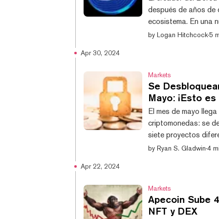
después de años de d
ecosistema. En una n
cofundador de Yuga 
by
Logan Hitchcock
·
5 m
esbozó planes potenc
Apr 30, 2024
todos los derechos 
proceso. La idea, que
Markets
Se Desbloquear
Mayo: ¡Esto es
El mes de mayo llega 
criptomonedas: se de
siete proyectos dife
desbloqueos más gran
by
Ryan S. Gladwin
·
4 mi
plataforma de deriv
Apr 22, 2024
como Ribbon Finance
a disposición su sumi
Markets
o años. P...
Apecoin Sube 4
NFT y DEX