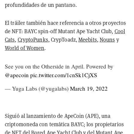
profundidades de un pantano.
El tráiler también hace referencia a otros proyectos
de NFT: BAYC spin-off Mutant Ape Yacht Club,
Cool
Cats
,
CryptoPunks
, CrypToadz,
Meebits
,
Nouns
y
World of Women
.
See you on the Otherside in April. Powered by
@apecoin
pic.twitter.com/1cnSk1CjXS
— Yuga Labs (@yugalabs)
March 19, 2022
Siguió al lanzamiento de ApeCoin (APE), una
criptomoneda con temática BAYC; los propietarios
de NFT del Bored Ape Yacht Club y del Mutant Ape