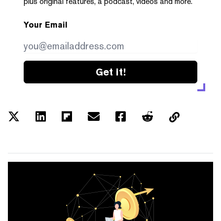
plus original features, a podcast, videos and more.
Your Email
Get it!