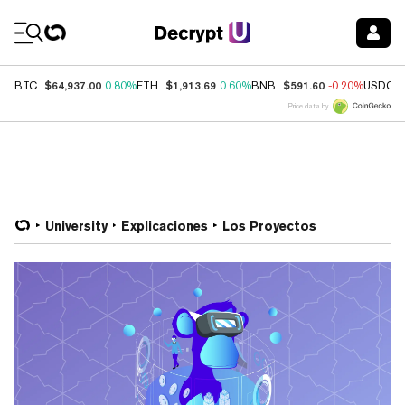
Coin Prices
$64,937.00
$1,913.69
$591.60
BTC
0.80%
ETH
0.60%
BNB
-0.20%
USDC
Price data by
University
Explicaciones
Los Proyectos