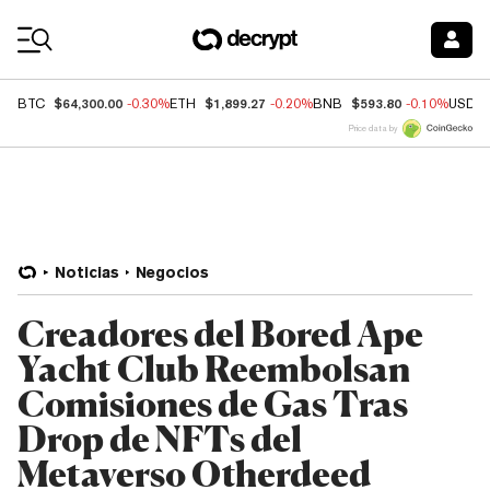
Coin Prices
$64,300.00
$1,899.27
$593.80
BTC
-0.30%
ETH
-0.20%
BNB
-0.10%
USDC
Price data by
Noticias
Negocios
Creadores del Bored Ape
Yacht Club Reembolsan
Comisiones de Gas Tras
Drop de NFTs del
Metaverso Otherdeed