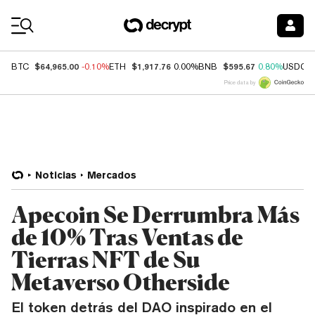
Coin Prices
$64,965.00
$1,917.76
$595.67
BTC
-0.10%
ETH
0.00%
BNB
0.80%
USDC
Price data by
Noticias
Mercados
Apecoin Se Derrumbra Más
de 10% Tras Ventas de
Tierras NFT de Su
Metaverso Otherside
El token detrás del DAO inspirado en el