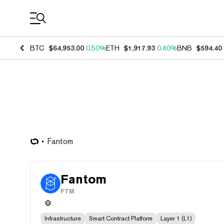
Coin Prices
BTC
$64,953.00
0.50%
ETH
$1,917.93
0.40%
BNB
$594.40
Fantom
Fantom
FTM
Infrastructure
Smart Contract Platform
Layer 1 (L1)