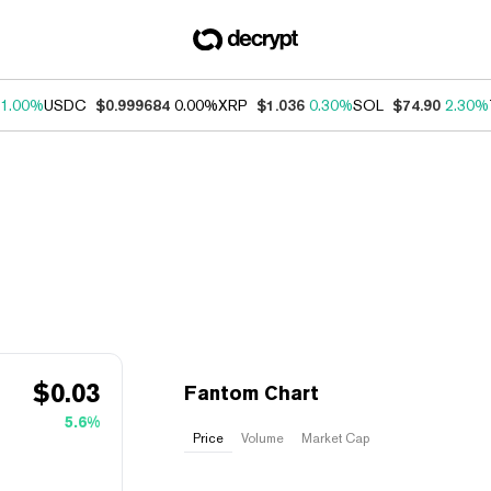
1.00%
USDC
$0.999684
0.00%
XRP
$1.036
0.30%
SOL
$74.90
2.30%
$
0.03
Fantom Chart
5.6%
Price
Volume
Market Cap