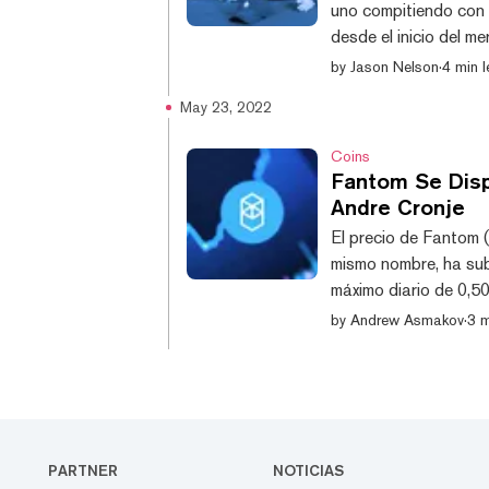
uno compitiendo con 
desde el inicio del m
tokens se ha hundido
by
Jason Nelson
·
4 min l
entre las cadenas re
May 23, 2022
capitalización de me
3,46 dólares el 28 de
Coins
Fantom Se Dis
Andre Cronje
El precio de Fantom (
mismo nombre, ha sub
máximo diario de 0,5
muestran los datos 
by
Andrew Asmakov
·
3 m
impresionante 45% en 
criptomoneda de mayo
La última acción del
especu...
PARTNER
NOTICIAS