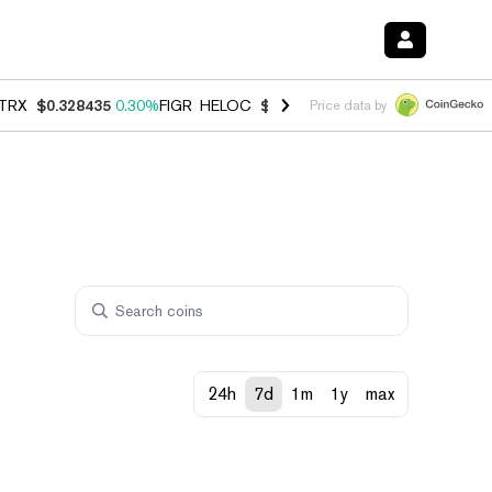
TRX
$0.328435
0.30%
FIGR_HELOC
$1.007
-2.70%
HYPE
$54.68
-3.
Price data by
24h
7d
1m
1y
max