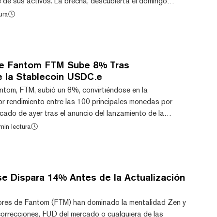
e de sus activos. La brecha, descubierta el domingo
a manipulación de los mecanismos de fijación de precios
ura
aforma, dejando a sus usuarios en shock. El atacante
 fondos a través de Tornado Cash, un mezclador de
hereum que oculta el origen de los fondos. Esto...
de Fantom FTM Sube 8% Tras
 la Stablecoin USDC.e
antom, FTM, subió un 8%, convirtiéndose en la
r rendimiento entre las 100 principales monedas por
cado de ayer tras el anuncio del lanzamiento de la
una próxima actualización de red. Fantom es una
min lectura
tos inteligentes de grafo acíclico dirigido (DAG). FTM ha
on Toncoin por la preeminencia, con TON saltando al
ardano. Fantom se enfoca en proporcionar servicios d...
e Dispara 14% Antes de la Actualización
ores de Fantom (FTM) han dominado la mentalidad Zen y
correcciones, FUD del mercado o cualquiera de las