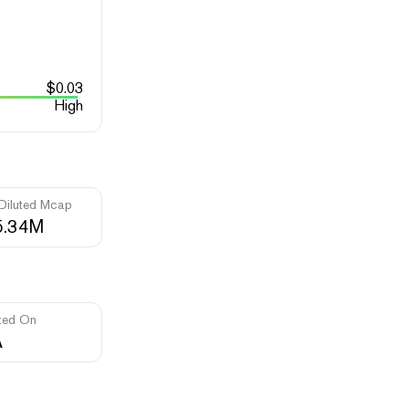
$
0.03
High
 Diluted Mcap
5.34M
ted On
A