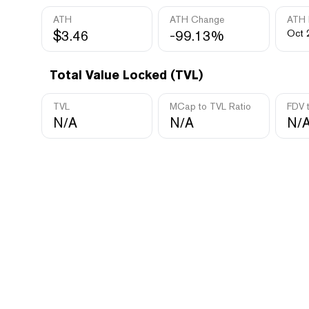
ATH
ATH Change
ATH 
$3.46
-99.13%
Oct 
Total Value Locked (TVL)
TVL
MCap to TVL Ratio
FDV 
N/A
N/A
N/