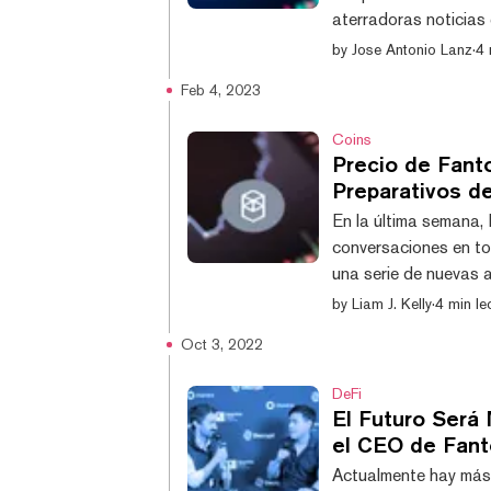
aterradoras noticias
2018, Fantom es una 
by
Jose Antonio Lanz
·
4 
única capa de consen
Feb 4, 2023
creación de múltiple
notable aumento del 1
Coins
Precio de Fan
Preparativos d
En la última semana
conversaciones en to
una serie de nuevas 
clave detrás del últ
by
Liam J. Kelly
·
4 min le
que el regreso del d
Oct 3, 2022
criptomonedas es muc
nuevo) el pasado mes 
DeFi
El Futuro Será 
el CEO de Fan
Actualmente hay más 