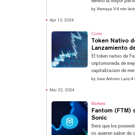
eliminó la mayor part
temprano, involucró l
by
Vismaya V
·
4 min lect
de tokens de la plat
Apr 10, 2024
comenzó canalizando
monedas basado en Et
Coins
Token Nativo 
Lanzamiento de
El token nativo de F
criptomoneda de mejo
capitalización de mer
stablecoin USDC.e y 
by
Jose Antonio Lanz
·
4 
plataforma de contra
Mar 22, 2024
estado compitiendo c
Top 10 superando a C
Markets
Fantom (FTM) s
Sonic
Será que los poseed
no quieren saber de 