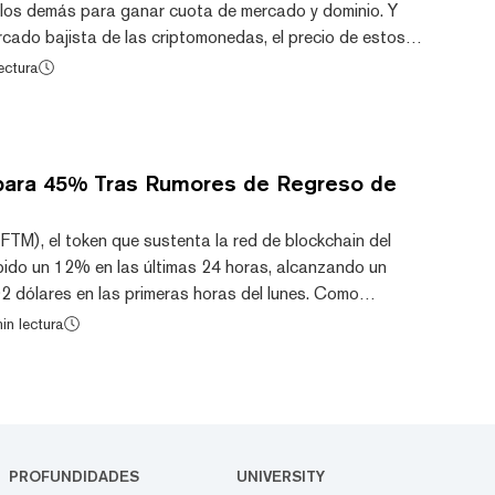
los demás para ganar cuota de mercado y dominio. Y
ercado bajista de las criptomonedas, el precio de estos
 en toda la industria. Por ahora, Fantom se encuentra
ectura
lativamente más conocidas. Su token FTM (número 67 por
rcado) ha bajado un 93% desde su máximo histórico de
 octubre de 2021, y actualmente co...
para 45% Tras Rumores de Regreso de
FTM), el token que sustenta la red de blockchain del
ido un 12% en las últimas 24 horas, alcanzando un
02 dólares en las primeras horas del lunes. Como
de CoinMarketCap, FTM también ha subido un
in lectura
los últimos siete días, lo que la convierte en la
r rendimiento entre los 100 mayores activos del sector.
 precio de Fantom puede haber sido impulsada por la
PROFUNDIDADES
UNIVERSITY