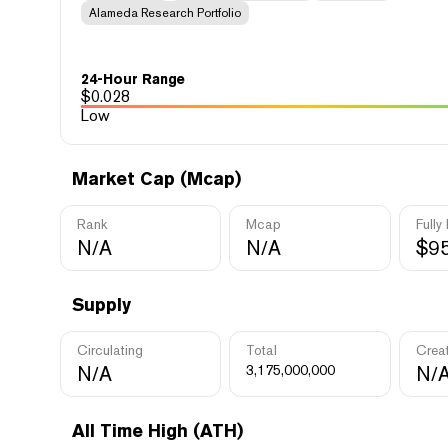
Alameda Research Portfolio
24-Hour Range
$
0.028
Low
Market Cap (Mcap)
Rank
Mcap
Fully
N/A
N/A
$9
Supply
Circulating
Total
Crea
N/A
3,175,000,000
N/
All Time High (ATH)