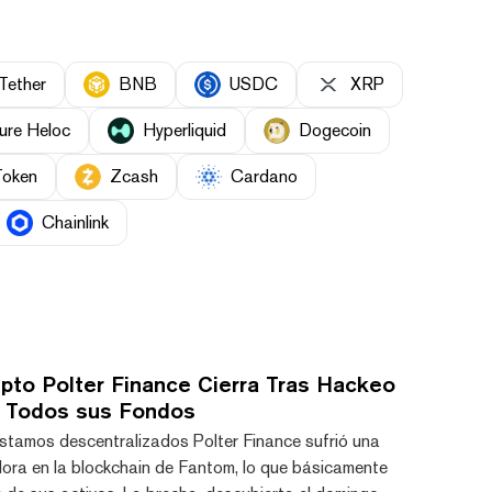
Tether
BNB
USDC
XRP
ure Heloc
Hyperliquid
Dogecoin
Token
Zcash
Cardano
Chainlink
ipto Polter Finance Cierra Tras Hackeo
i Todos sus Fondos
stamos descentralizados Polter Finance sufrió una
ora en la blockchain de Fantom, lo que básicamente