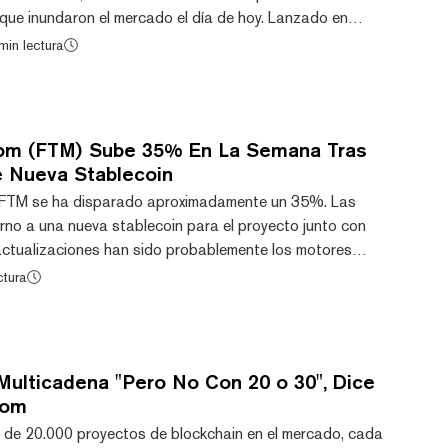
 que inundaron el mercado el día de hoy. Lanzado en
Capa 1 destinada a competir con Ethereum. Utiliza una
min lectura
so, llamada Protocolo Lachesis, para respaldar la
s cadenas de ejecución. El token FTM ha registrado un
3,7% en las últimas 24 horas y es el token de...
tom (FTM) Sube 35% En La Semana Tras
e Nueva Stablecoin
, FTM se ha disparado aproximadamente un 35%. Las
rno a una nueva stablecoin para el proyecto junto con
actualizaciones han sido probablemente los motores
imo movimiento. Estos acontecimientos también sugieren
ctura
esarrollador de DeFi Andre Cronje al ecosistema de
ho más que una fase. Tras despedirse del juego (de
de marzo y volver en noviembre, ahora parece que...
Multicadena "Pero No Con 20 o 30", Dice
tom
de 20.000 proyectos de blockchain en el mercado, cada