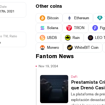
Other coins
Date
27th, 2021
Bitcoin
Ethereum
Solana
TRON
Fig
to TVL Ratio
USDS
Rain
LEO 
A
Monero
WhiteBIT Coin
Fantom
News
Nov 19, 2024
DeFi
Prestamista Cr
que Drenó Cas
La plataforma de pré
explotación devastad