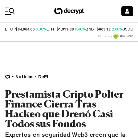
Coin Prices
$64,984.00
$1,919.88
$603.12
$
BTC
0.30%
ETH
0.40%
BNB
2.00%
USDC
Price data by
Noticias
DeFi
Prestamista Cripto Polter
Finance Cierra Tras
Hackeo que Drenó Casi
Todos sus Fondos
Expertos en seguridad Web3 creen que la