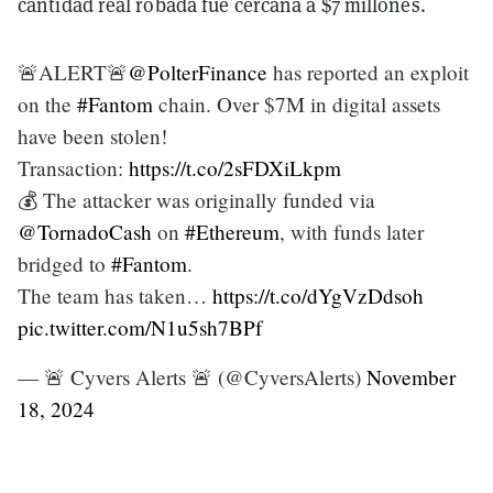
cantidad real robada fue cercana a $7 millones.
🚨ALERT🚨
@PolterFinance
has reported an exploit
on the
#Fantom
chain. Over $7M in digital assets
have been stolen!
Transaction:
https://t.co/2sFDXiLkpm
💰 The attacker was originally funded via
@TornadoCash
on
#Ethereum
, with funds later
bridged to
#Fantom
.
The team has taken…
https://t.co/dYgVzDdsoh
pic.twitter.com/N1u5sh7BPf
— 🚨 Cyvers Alerts 🚨 (@CyversAlerts)
November
18, 2024