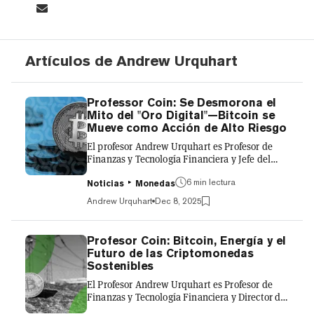
Artículos de Andrew Urquhart
Professor Coin: Se Desmorona el
Mito del "Oro Digital"—Bitcoin se
Mueve como Acción de Alto Riesgo
El profesor Andrew Urquhart es Profesor de
Finanzas y Tecnología Financiera y Jefe del
Departamento de Finanzas en Birmingham
6 min lectura
Business School (BBS). Esta es la décima
Noticias
Monedas
entrega de la columna Professor Coin, en la
Andrew Urquhart
Dec 8, 2025
que traigo importantes perspectivas de la
literatura académica publicada sobre
criptomonedas a los lectores de Decrypt. En
Profesor Coin: Bitcoin, Energía y el
este artículo, analizo cómo ha evolucionado la
Futuro de las Criptomonedas
relación de las criptomonedas con las acciones.
Sostenibles
No hace mucho, Bitcoin se comercializaba
El Profesor Andrew Urquhart es Profesor de
como el diversificador definit...
Finanzas y Tecnología Financiera y Director del
Departamento de Finanzas en Birmingham