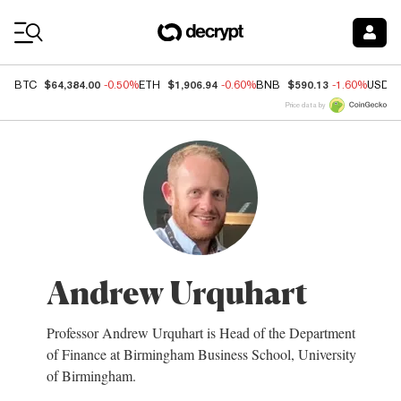
Coin Prices
$64,384.00
$1,906.94
$590.13
BTC
-0.50%
ETH
-0.60%
BNB
-1.60%
USDC
Price data by
Andrew Urquhart
Professor Andrew Urquhart is Head of the Department
of Finance at Birmingham Business School, University
of Birmingham.