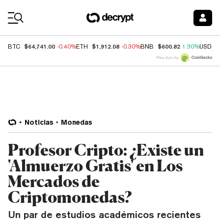
Coin Prices
$64,741.00
$1,912.08
$600.82
BTC
-0.40%
ETH
-0.30%
BNB
1.30%
USDC
Price data by
Noticias
Monedas
Profesor Cripto: ¿Existe un
'Almuerzo Gratis' en Los
Mercados de
Criptomonedas?
Un par de estudios académicos recientes