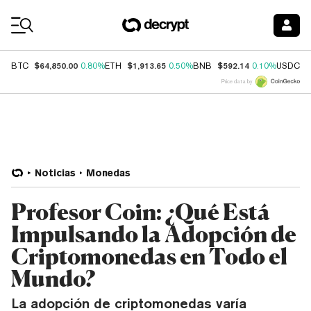
Coin Prices
$64,850.00
$1,913.65
$592.14
$
BTC
0.80%
ETH
0.50%
BNB
0.10%
USDC
Price data by
Noticias
Monedas
Profesor Coin: ¿Qué Está
Impulsando la Adopción de
Criptomonedas en Todo el
Mundo?
La adopción de criptomonedas varía