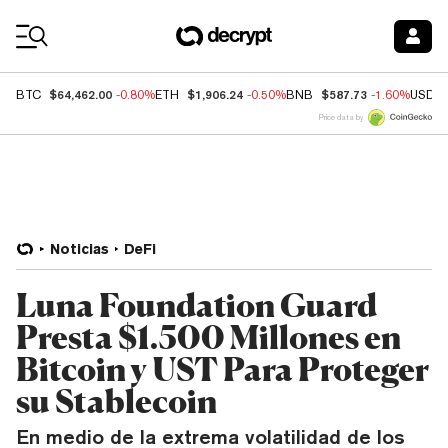
Coin Prices
$64,462.00
$1,906.24
$587.73
BTC
-0.80%
ETH
-0.50%
BNB
-1.60%
USDC
Price data by
Noticias
DeFi
Luna Foundation Guard
Presta $1.500 Millones en
Bitcoin y UST Para Proteger
su Stablecoin
En medio de la extrema volatilidad de los