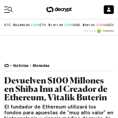
Coin Prices
$64,890.00
$1,911.96
$591.54
BTC
0.90%
ETH
0.50%
BNB
-0.40%
USDC
Price data by
Noticias
Monedas
Devuelven $100 Millones
en Shiba Inu al Creador de
Ethereum, Vitalik Buterin
El fundador de Ethereum utilizará los
fondos para apuestas de "muy alto valor" en