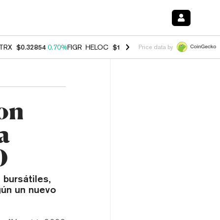
TRX
$0.32854
0.70%
FIGR_HELOC
$1.007
-2.70%
HYPE
$54.58
-3.0
Price data by
Con
a
0
 bursátiles,
gún un nuevo