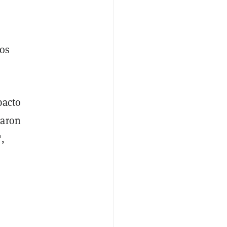
los
pacto
naron
",