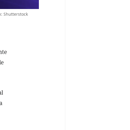
: Shutterstock
nte
de
al
a