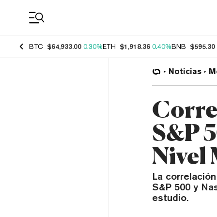
Coin Prices
BTC
$64,933.00
0.30%
ETH
$1,918.36
0.40%
BNB
$595.30
Noticias
M
Corre
S&P 5
Nivel
La correlación
S&P 500 y Nas
estudio.