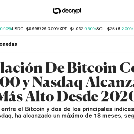
0.90%
USDC
$0.999729
0.00%
XRP
$1.037
0.50%
SOL
$75.19
2.00%
onedas
lación De Bitcoin 
00 y Nasdaq Alcanz
 Más Alto Desde 202
 entre el Bitcoin y dos de los principales índices
daq, ha alcanzado un máximo de 18 meses, se