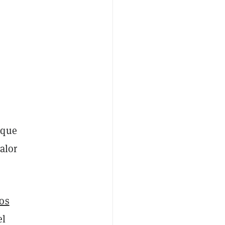
 que
alor
los
el