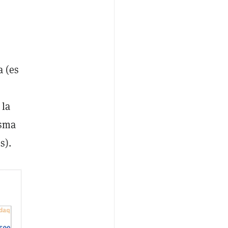
a (es
 la
isma
s).