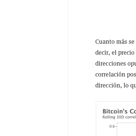
Cuanto más se a
decir, el preci
direcciones opu
correlación pos
dirección, lo q