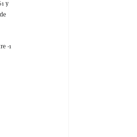
61 y
 de
re -1