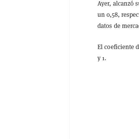
Ayer, alcanzó s
un 0,58, respe
datos de mercad
El coeficiente 
y 1.