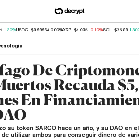
91
1.30%
USDC
$0.99964
0.00%
XRP
$1.035
-0.10%
SOL
$75.88
1.30
ecnología
fago De Criptomon
Muertos Recauda $5
nes En Financiamie
DAO
zó su token SARCO hace un año, y su DAO en el
de utilizar ambos para conseguir dinero de vari