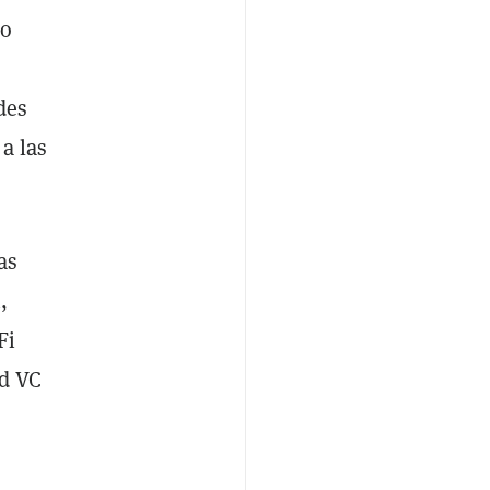
do
des
a las
as
,
Fi
nd VC