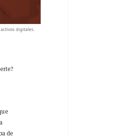
ctivos digitales.
erte?
que
a
ba de