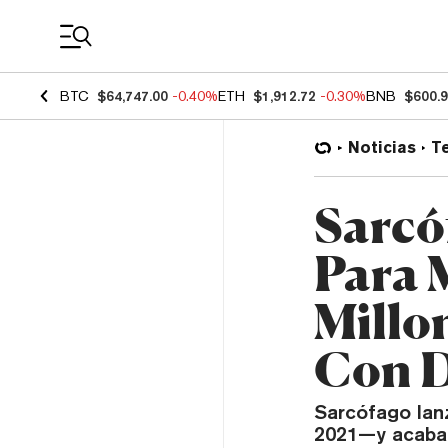
Coin Prices
BTC
$64,747.00
-0.40%
ETH
$1,912.72
-0.30%
BNB
$600.
Noticias
T
Sarcó
Para 
Millo
Con 
Sarcófago lan
2021—y acaba 