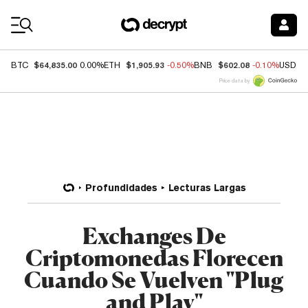
Coin Prices
$64,835.00
$1,905.93
$602.08
BTC
0.00%
ETH
-0.50%
BNB
-0.10%
USDC
Price data by
Profundidades
Lecturas Largas
Exchanges De
Criptomonedas Florecen
Cuando Se Vuelven "Plug
and Play"