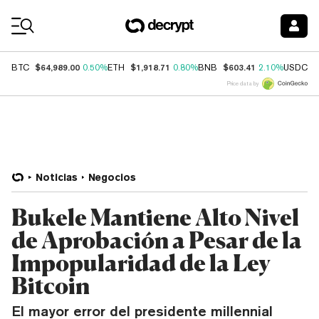
Coin Prices
$64,989.00
$1,918.71
$603.41
$
BTC
0.50%
ETH
0.80%
BNB
2.10%
USDC
Price data by
Noticias
Negocios
Bukele Mantiene Alto Nivel
de Aprobación a Pesar de la
Impopularidad de la Ley
Bitcoin
El mayor error del presidente millennial