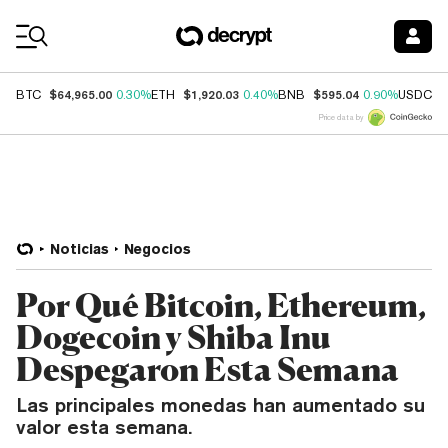
Coin Prices
$64,965.00
$1,920.03
$595.04
$
BTC
0.30%
ETH
0.40%
BNB
0.90%
USDC
Price data by
Noticias
Negocios
Por Qué Bitcoin, Ethereum,
Dogecoin y Shiba Inu
Despegaron Esta Semana
Las principales monedas han aumentado su
valor esta semana.