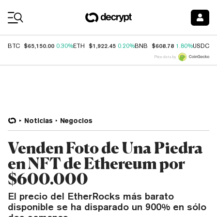
Coin Prices
$65,150.00
$1,922.45
$608.78
$
BTC
0.30%
ETH
0.20%
BNB
1.80%
USDC
Price data by
Noticias
Negocios
Venden Foto de Una Piedra
en NFT de Ethereum por
$600.000
El precio del EtherRocks más barato
disponible se ha disparado un 900% en sólo