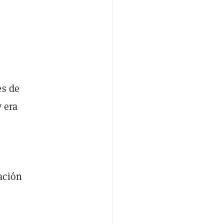
es de
 era
ación