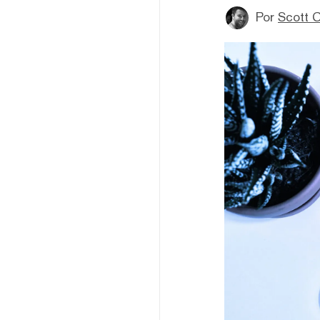
Por
Scott C