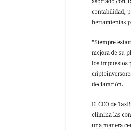
asociado con T
contabilidad, p
herramientas pa
"Siempre estamo
mejora de su p
los impuestos 
criptoinversore
declaración.
El CEO de TaxB
elimina las com
una manera cen