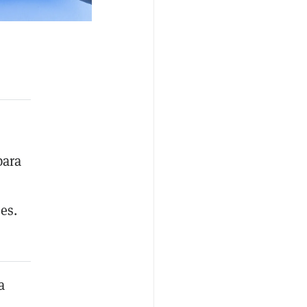
para
es.
a