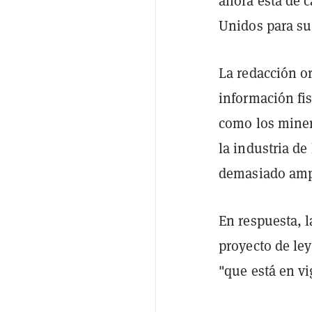
ahora está de 
Unidos para su 
La redacción or
información fis
como los miner
la industria de
demasiado ampl
En respuesta, 
proyecto de le
"que está en vi