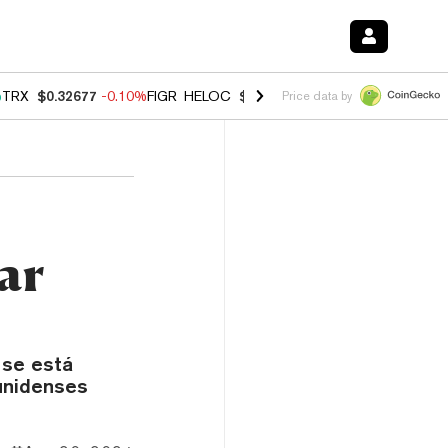
%
TRX
$0.32677
-0.10%
FIGR_HELOC
$1.02
2.90%
HYPE
$56.13
0.10
Price data by
ar
 se está
ounidenses