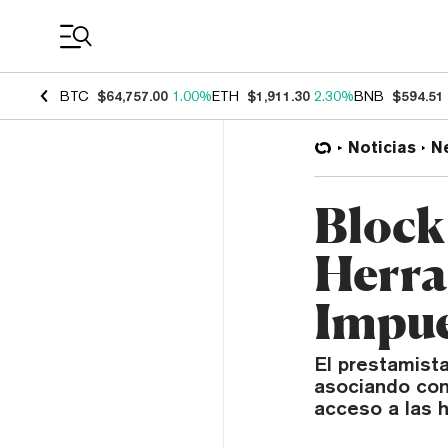
Coin Prices
BTC
$64,757.00
1.00%
ETH
$1,911.30
2.30%
BNB
$594.51
Noticias
N
Block
Herra
Impue
El prestamist
asociando con
acceso a las h