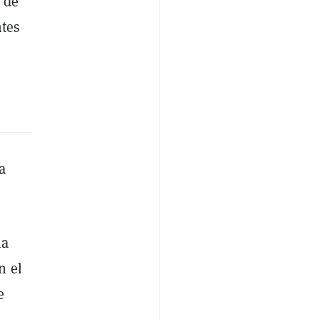
 de
ntes
a
na
n el
e