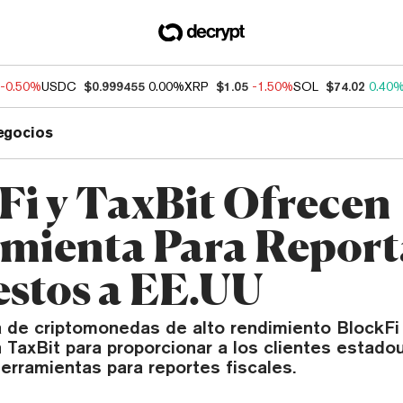
-0.50%
USDC
$0.999455
0.00%
XRP
$1.05
-1.50%
SOL
$74.02
0.40
egocios
Fi y TaxBit Ofrecen
mienta Para Report
stos a EE.UU
a de criptomonedas de alto rendimiento BlockFi
 TaxBit para proporcionar a los clientes estad
erramientas para reportes fiscales.