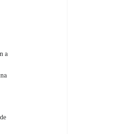
n a
una
 de