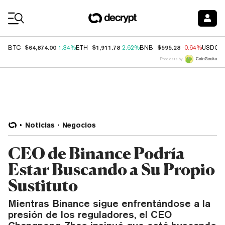
Coin Prices
$64,874.00
$1,911.78
$595.28
BTC
1.34%
ETH
2.62%
BNB
-0.64%
USDC
Price data by
Noticias
Negocios
CEO de Binance Podría
Estar Buscando a Su Propio
Sustituto
Mientras Binance sigue enfrentándose a la
presión de los reguladores, el CEO