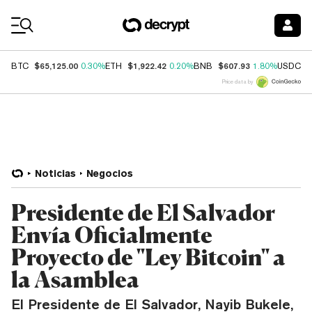
Coin Prices
$65,125.00
$1,922.42
$607.93
$
BTC
0.30%
ETH
0.20%
BNB
1.80%
USDC
Price data by
Noticias
Negocios
Presidente de El Salvador
Envía Oficialmente
Proyecto de "Ley Bitcoin" a
la Asamblea
El Presidente de El Salvador, Nayib Bukele,