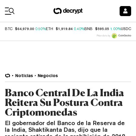
Coin Prices
$64,979.00
$1,919.84
$595.05
$
BTC
0.50%
ETH
0.40%
BNB
1.00%
USDC
Price data by
Noticias
Negocios
Banco Central De La India
Reitera Su Postura Contra
Criptomonedas
El gobernador del Banco de la Reserva de
la India, Shaktikanta Das, dijo que la