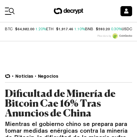
Coin Prices
$64,982.00
$1,917.46
$593.20
$
BTC
1.20%
ETH
1.10%
BNB
0.30%
USDC
Price data by
Noticias
Negocios
Dificultad de Minería de
Bitcoin Cae 16% Tras
Anuncios de China
Mientras el gobierno chino se prepara para
tomar medidas enérgicas contra la minería