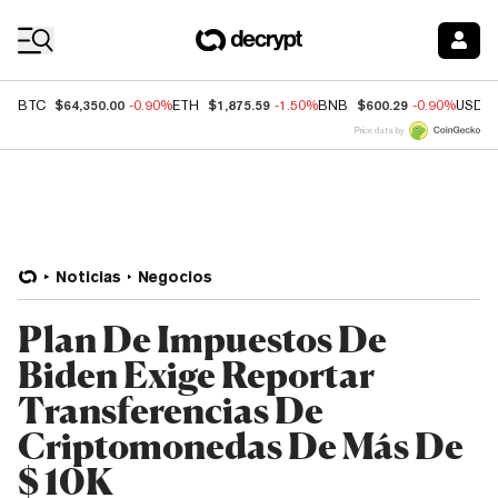
Coin Prices
$64,350.00
$1,875.59
$600.29
BTC
-0.90%
ETH
-1.50%
BNB
-0.90%
USDC
Price data by
Noticias
Negocios
Plan De Impuestos De
Biden Exige Reportar
Transferencias De
Criptomonedas De Más De
$ 10K