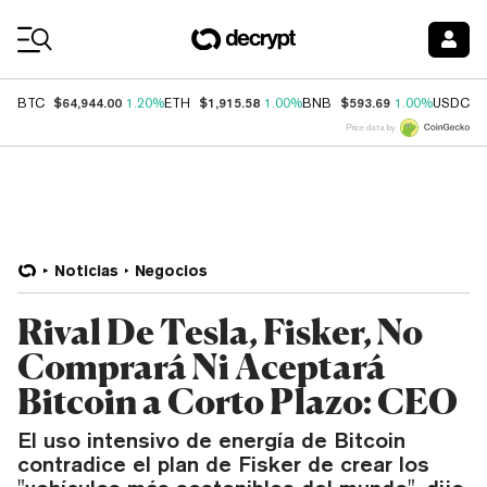
Coin Prices
$64,944.00
$1,915.58
$593.69
$
BTC
1.20%
ETH
1.00%
BNB
1.00%
USDC
Price data by
Noticias
Negocios
Rival De Tesla, Fisker, No
Comprará Ni Aceptará
Bitcoin a Corto Plazo: CEO
El uso intensivo de energía de Bitcoin
contradice el plan de Fisker de crear los