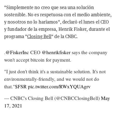
"Simplemente no creo que sea una solución
sostenible. No es respetuosa con el medio ambiente,
y nosotros no lo haríamos", declaró el lunes el CEO
y fundador de la empresa, Henrik Fisker, durante el
programa "
Closing Bell
" de la CNBC.
.
@FiskerInc
CEO
@henrikfisker
says the company
won't accept bitcoin for payment.
"I just don't think it's a sustainable solution. It's not
environmentally-friendly, and we would not do
that."
$FSR
pic.twitter.com/RWxYQUAgrv
— CNBC's Closing Bell (@CNBCClosingBell)
May
17, 2021