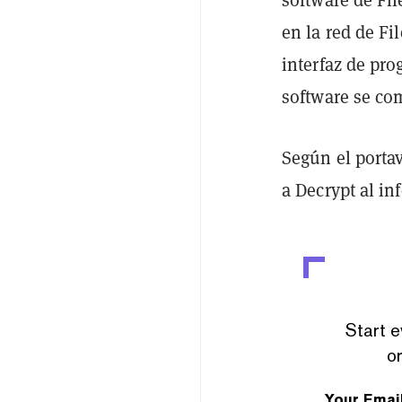
software de Fil
en la red de Fi
interfaz de pr
software se co
Según el porta
a Decrypt al in
Start e
or
Your Emai