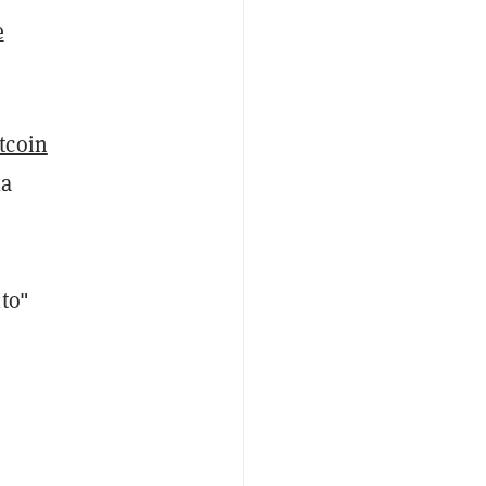
e
tcoin
la
to"