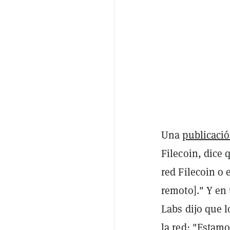
Una
publicaci
Filecoin, dice
red Filecoin o
remoto]." Y en
Labs dijo que l
la red: "Estam