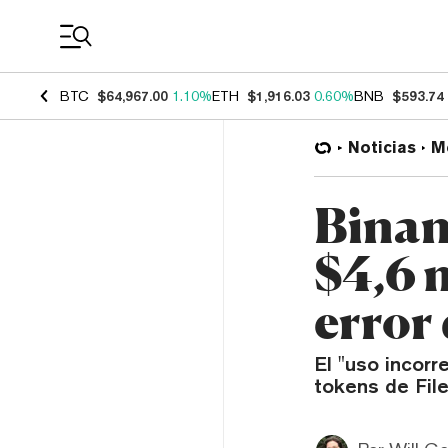
Coin Prices
BTC
$64,967.00
1.10%
ETH
$1,916.03
0.60%
BNB
$593.74
Noticias
M
Binan
$4,6 m
error
El "uso incor
tokens de File