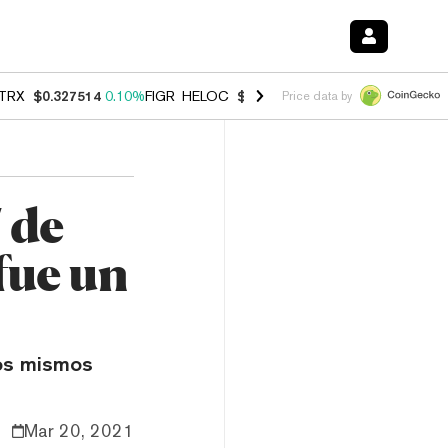
TRX
$0.327514
0.10%
FIGR_HELOC
$1.007
-2.70%
HYPE
$54.39
-2.
Price data by
 de
fue un
los mismos
Mar 20, 2021