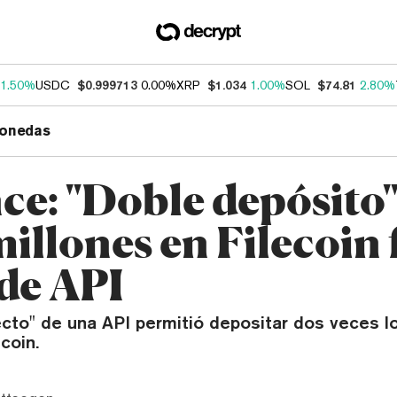
1.50%
USDC
$0.999713
0.00%
XRP
$1.034
1.00%
SOL
$74.81
2.80%
onedas
ce: "Doble depósito"
illones en Filecoin 
 de API
recto" de una API permitió depositar dos veces 
coin.