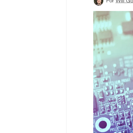
Por
Will G