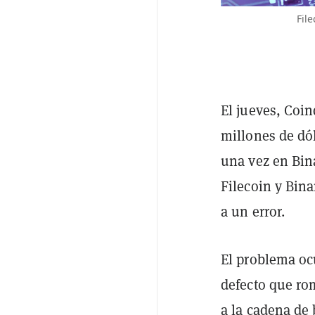
Fil
El jueves, Coi
millones de dó
una vez en Bina
Filecoin y Bina
a un error.
El problema oc
defecto que ro
a la cadena de