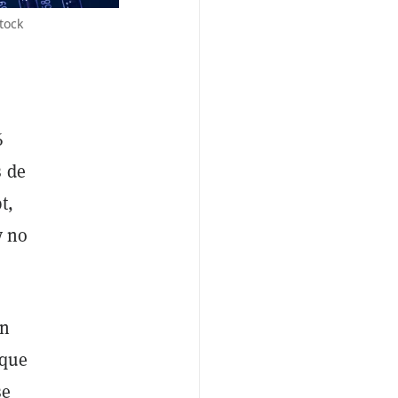
tock
6
 de
t,
y no
un
aque
se